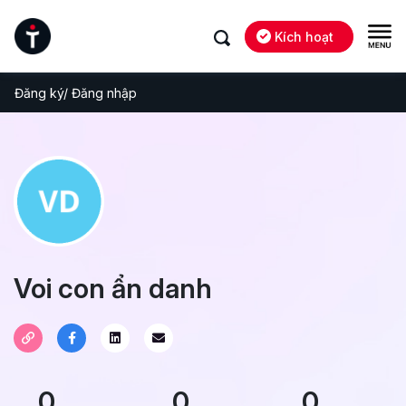
Kích hoạt
Đăng ký/ Đăng nhập
Voi con ẩn danh
0
0
0