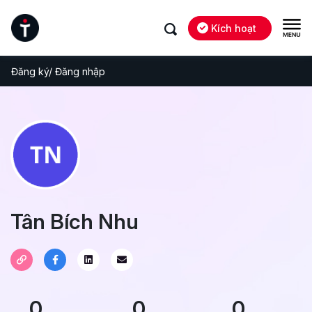
Kích hoạt
Đăng ký/ Đăng nhập
Tân Bích Nhu
0
0
0