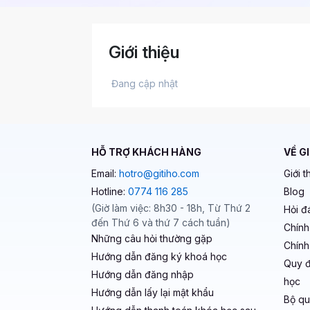
Giới thiệu
 Đang cập nhật 
HỖ TRỢ KHÁCH HÀNG
VỀ G
Email:
hotro@gitiho.com
Giới t
Hotline:
0774 116 285
Blog
(Giờ làm việc: 8h30 - 18h, Từ Thứ 2
Hỏi đ
đến Thứ 6 và thứ 7 cách tuần)
Chính
Những câu hỏi thường gặp
Chính
Hướng dẫn đăng ký khoá học
Quy đ
Hướng dẫn đăng nhập
học
Hướng dẫn lấy lại mật khẩu
Bộ qu