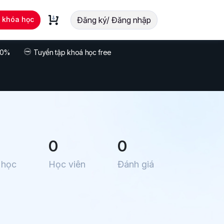
t khóa học
Đăng ký/ Đăng nhập
 70%
Tuyển tập khoá học free
0
0
 học
Học viên
Đánh giá