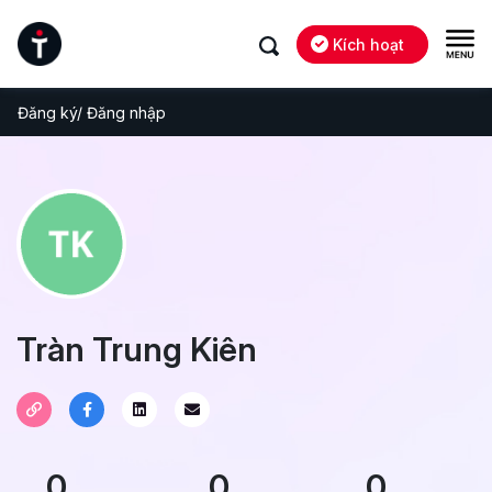
Kích hoạt
Đăng ký/ Đăng nhập
Tràn Trung Kiên
0
0
0