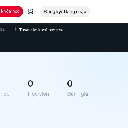
t khóa học
Đăng ký/ Đăng nhập
 70%
Tuyển tập khoá học free
0
0
 học
Học viên
Đánh giá