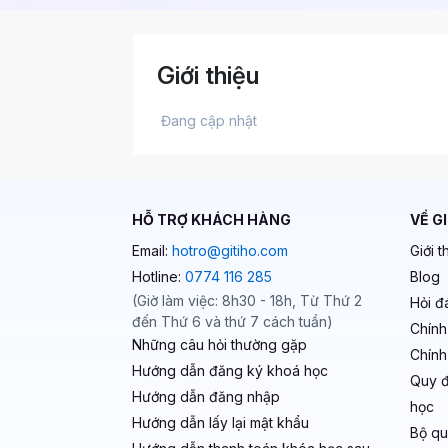
Giới thiệu
 Đang cập nhật 
HỖ TRỢ KHÁCH HÀNG
VỀ G
Email:
hotro@gitiho.com
Giới t
Hotline:
0774 116 285
Blog
(Giờ làm việc: 8h30 - 18h, Từ Thứ 2
Hỏi đ
đến Thứ 6 và thứ 7 cách tuần)
Chính
Những câu hỏi thường gặp
Chính
Hướng dẫn đăng ký khoá học
Quy đ
Hướng dẫn đăng nhập
học
Hướng dẫn lấy lại mật khẩu
Bộ qu