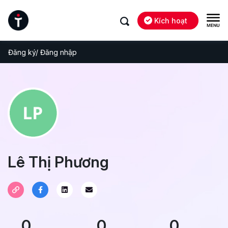
Kích hoạt
Đăng ký/ Đăng nhập
Lê Thị Phương
0
0
0