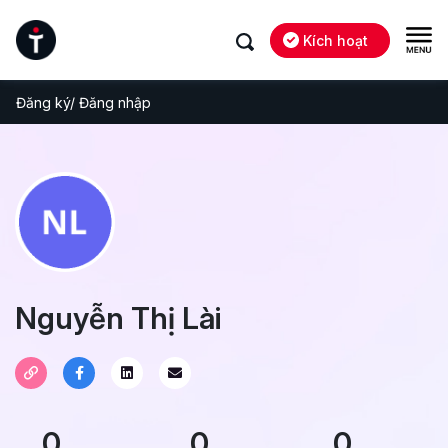
Kích hoạt
Đăng ký/ Đăng nhập
Nguyễn Thị Lài
0
0
0