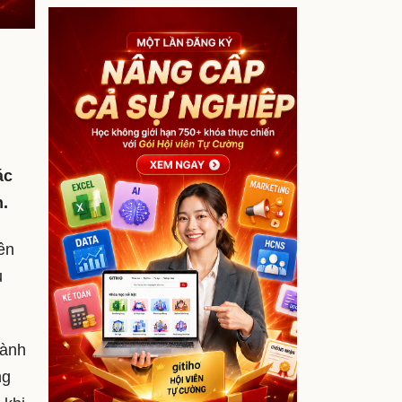
ác
n.
rên
u
dành
ng