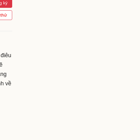
g ký
 thử
 điêu
ẽ
ảng
nh về