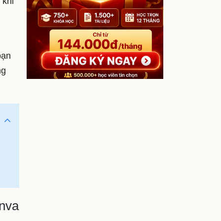
 khi
bạn
ng
nva