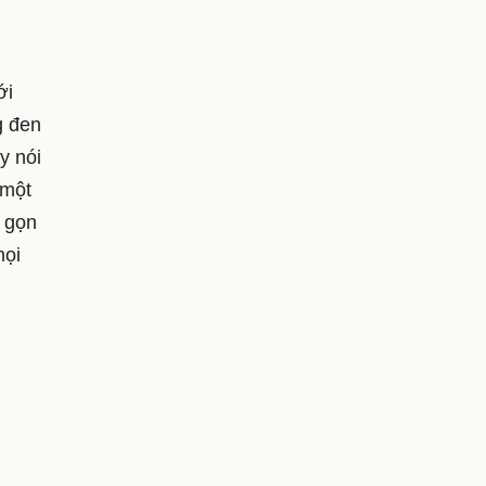
ới
g đen
y nói
 một
e gọn
mọi