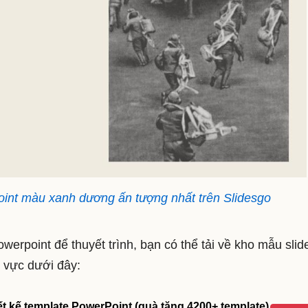
int màu xanh dương ấn tượng nhất trên Slidesgo
rpoint để thuyết trình, bạn có thể tải về kho mẫu slid
 vực dưới đây:
ết kế template PowerPoint (quà tặng 4200+ template)