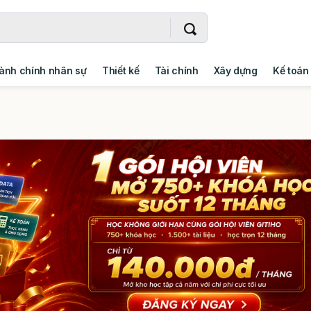
ành chính nhân sự
Thiết kế
Tài chính
Xây dựng
Kế toán
- Addin
Ngoại ngữ