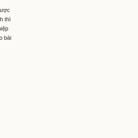
được
h thì
hiệp
o bài