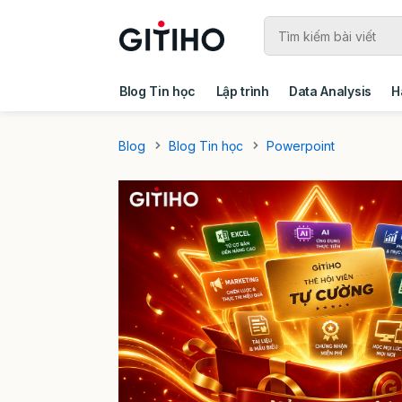
Blog Tin học
Lập trình
Data Analysis
H
Câu chuyện khách hàng
Ebook - Template 
Blog
Blog Tin học
Powerpoint