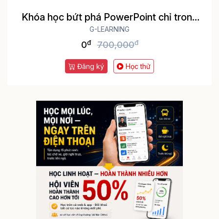
Khóa học bứt phá PowerPoint chỉ trong
G-LEARNING
3h
đ
đ
0
700,000
Đăng ký
Học thử