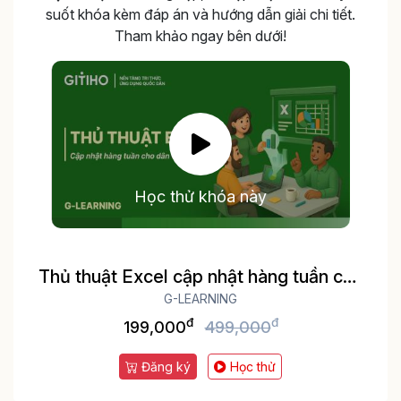
suốt khóa kèm đáp án và hướng dẫn giải chi tiết.
Tham khảo ngay bên dưới!
Học thử khóa này
Thủ thuật Excel cập nhật hàng tuần cho
dân văn phòng
G-LEARNING
đ
đ
199,000
499,000
Đăng ký
Học thử