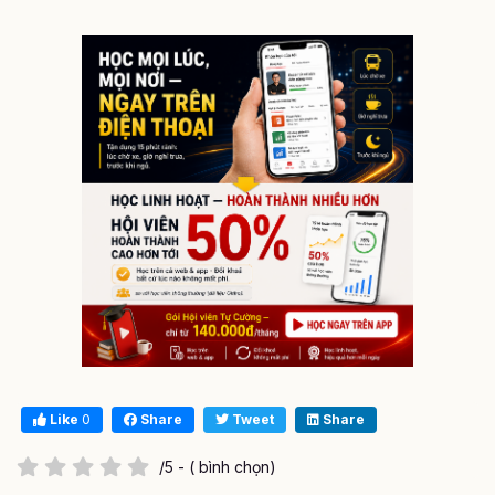
Like
0
Share
Tweet
Share
/5 - ( bình chọn)