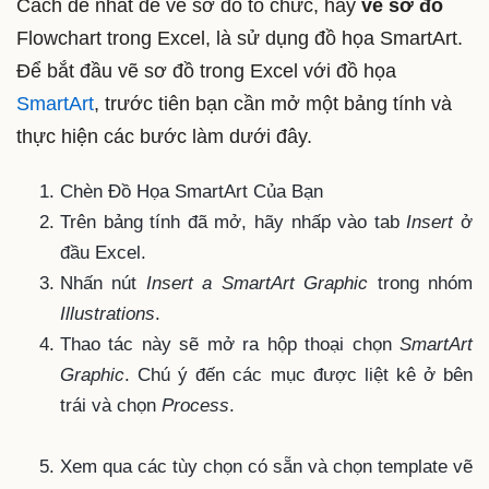
Cách dễ nhất để vẽ sơ đồ tổ chức, hay
vẽ sơ đồ
Flowchart trong Excel, là sử dụng đồ họa SmartArt.
Để bắt đầu vẽ sơ đồ trong Excel với đồ họa
SmartArt
, trước tiên bạn cần mở một bảng tính và
thực hiện các bước làm dưới đây.
Chèn Đồ Họa SmartArt Của Bạn
Trên bảng tính đã mở, hãy nhấp vào tab
Insert
ở
đầu Excel.
Nhấn nút
Insert a SmartArt Graphic
trong nhóm
Illustrations
.
Thao tác này sẽ mở ra hộp thoại chọn
SmartArt
Graphic
. Chú ý đến các mục được liệt kê ở bên
trái và chọn
Process
.
Xem qua các tùy chọn có sẵn và chọn template vẽ