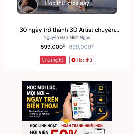
Học thử khóa này
30 ngày trở thành 3D Artist chuyên
nghiệp cùng 3ds Max & Vray 5
Nguyễn Đào Minh Ngọc
đ
đ
599,000
699,000
Đăng ký
Học thử