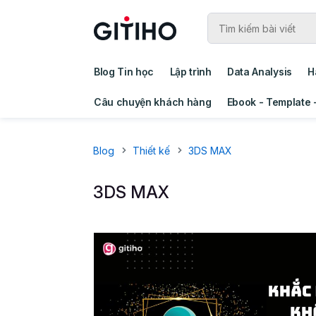
Blog Tin học
Lập trình
Data Analysis
H
Câu chuyện khách hàng
Ebook - Template 
Blog
Thiết kế
3DS MAX
3DS MAX