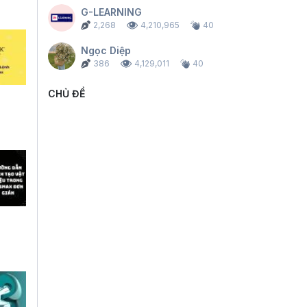
G-LEARNING
2,268
4,210,965
40
Ngọc Diệp
386
4,129,011
40
CHỦ ĐỀ