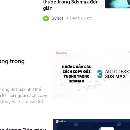
thước trong 3dsmax đơn
giản
Synot
Dec 09 2022
ợng trong
trong 3dsmax như thế
 tới mọi người cách copy
g Copy và Paste vào 3Ds
sk 3ds Max là gì?