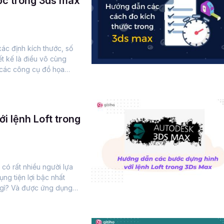
ớc trong 3ds max
c xác định kích thước, số
ết kế là điều vô cùng
 các công cụ đồ họa
i lệnh Loft trong
 có rất nhiều người lựa
g tiện lợi bậc nhất
à gì? Và được ứng dụng