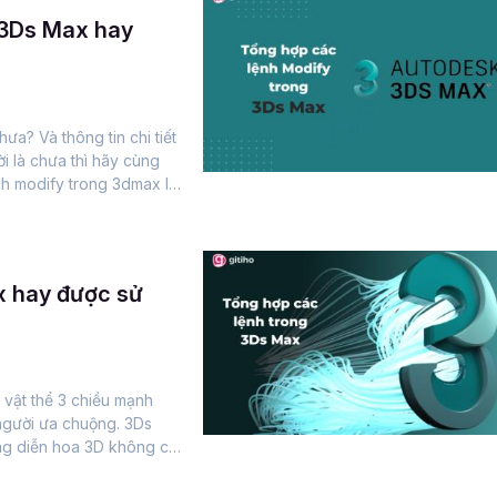
 3Ds Max hay
ưa? Và thông tin chi tiết
i là chưa thì hãy cùng
ệnh modify trong 3dmax là
x hay được sử
vật thể 3 chiều mạnh
người ưa chuộng. 3Ds
àng diễn hoa 3D không chỉ