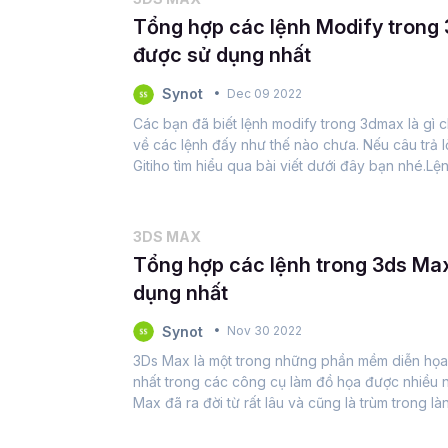
Tổng hợp các lệnh Modify trong
được sử dụng nhất
Synot
Dec 09 2022
Các bạn đã biết lệnh modify trong 3dmax là gì ch
về các lệnh đấy như thế nào chưa. Nếu câu trả lờ
Gitiho tìm hiểu qua bài viết dưới đây bạn nhé.L
gì?Lệnh modify trong 3dmax là lệnh giúp...
3DS MAX
Tổng hợp các lệnh trong 3ds Ma
dụng nhất
Synot
Nov 30 2022
3Ds Max là một trong những phần mềm diễn họa 
nhất trong các công cụ làm đồ họa được nhiều 
Max đã ra đời từ rất lâu và cũng là trùm trong l
ngành kiến trúc, nội thất mà cho cả nhiều...