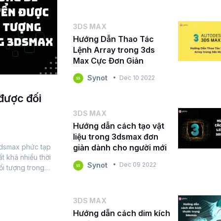
3DS MAX
Hướng Dẫn Thao Tác
Lệnh Array trong 3ds
Max Cực Đơn Giản
Synot
Dec 10 2022
được đối
3DS MAX
Hướng dẫn cách tạo vật
liệu trong 3dsmax đơn
3dsmax phức tạp
giản dành cho người mới
ất khá nhiều thời
Synot
Dec 09 2022
ối tượng trong
 chuyên...
3DS MAX
Hướng dẫn cách dim kích