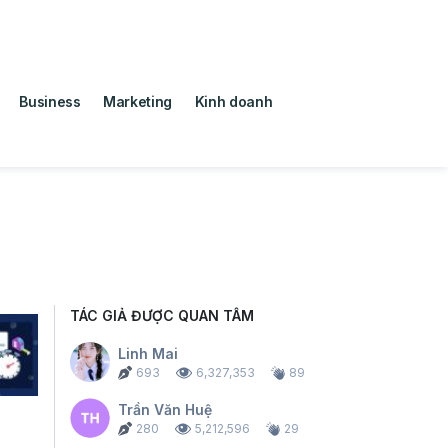
Business
Marketing
Kinh doanh
TÁC GIẢ ĐƯỢC QUAN TÂM
Linh Mai
693
6,327,353
89
Trần Văn Huệ
280
5,212,596
29