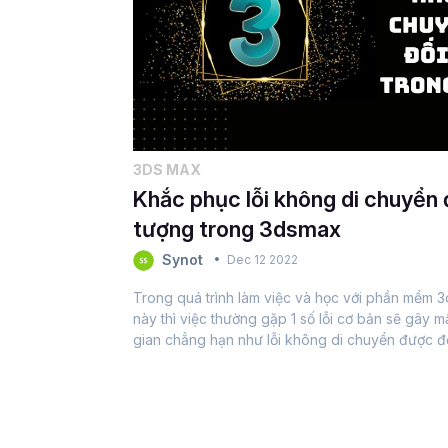
3DS MAX
Khắc phục lỗi không di chuyển 
tượng trong 3dsmax
Synot
Dec 12 2022
Trong quá trình làm việc và học với phần mềm 
này thì việc thường gặp 1 số lỗi cơ bản sẽ gây m
gian chẳng hạn như lỗi không di chuyển được đ
3Dsmax. Vậy nên hôm nay với sự hỗ trợ từ những