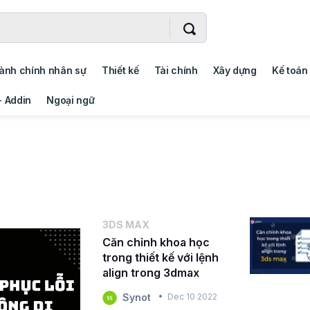
ành chính nhân sự
Thiết kế
Tài chính
Xây dựng
Kế toán
- Addin
Ngoại ngữ
3DS MAX
Căn chỉnh khoa học
trong thiết kế với lệnh
align trong 3dmax
Synot
Dec 10 2022