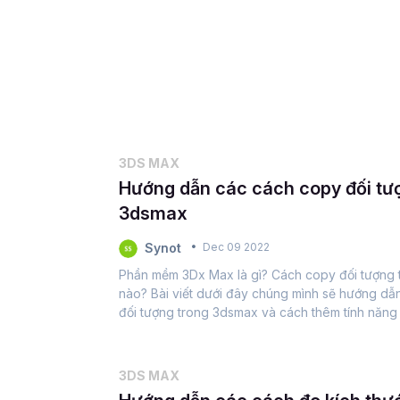
3DS MAX
Hướng dẫn các cách copy đối tư
3dsmax
Synot
Dec 09 2022
Phần mềm 3Dx Max là gì? Cách copy đối tượng 
nào? Bài viết dưới đây chúng mình sẽ hướng dẫn
đối tượng trong 3dsmax và cách thêm tính năn
Max bằng plugin Copy Paste Object nhé.Autode
Autodesk...
3DS MAX