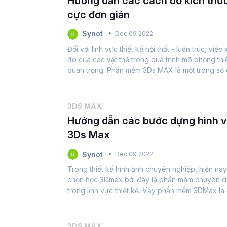
Hướng dẫn các cách đo kích thư
cực đơn giản
Synot
Dec 09 2022
Đối với lĩnh vực thiết kế nội thất - kiến trúc, việ
đo của các vật thể trong quá trình mô phỏng thi
quan trọng. Phần mềm 3Ds MAX là một trong số
mạnh mẽ nhất hỗ trợ quá trình...
3DS MAX
Hướng dẫn các bước dựng hình vớ
3Ds Max
Synot
Dec 09 2022
Trong thiết kế hình ảnh chuyên nghiệp, hiện nay
chọn học 3Dmax bởi đây là phần mềm chuyên dụn
trong lĩnh vực thiết kế. Vậy phần mềm 3DMax l
trong các chuyên ngành lĩnh vực nào? Công...
3DS MAX