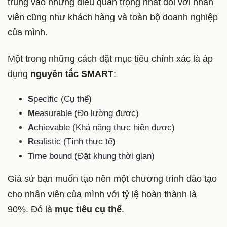
trung vào những điều quan trọng nhất đối với nhân
viên cũng như khách hàng và toàn bộ doanh nghiệp
của mình.
Một trong những cách đặt mục tiêu chính xác là áp
dụng
nguyên tắc SMART
:
S
pecific (Cụ thể)
M
easurable (Đo lường được)
A
chievable (Khả năng thực hiện được)
R
ealistic (Tính thực tế)
T
ime bound (Đặt khung thời gian)
Giả sử bạn muốn tạo nên một chương trình đào tạo
cho nhân viên của mình với tỷ lệ hoàn thành là
90%. Đó là
mục tiêu cụ thể
.