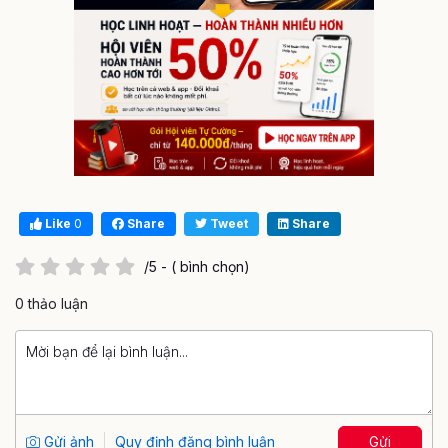
Like
0
Share
Tweet
Share
/5 - ( bình chọn)
0 thảo luận
Gửi ảnh
Quy định đăng bình luận
Gửi