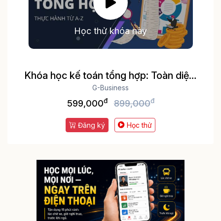
Học thử khóa này
Khóa học kế toán tổng hợp: Toàn diện,
thực tế Thực hành trên phần mềm kế
G-Business
đ
đ
toán MISA và Excel
599,000
899,000
Đăng ký
Học thử