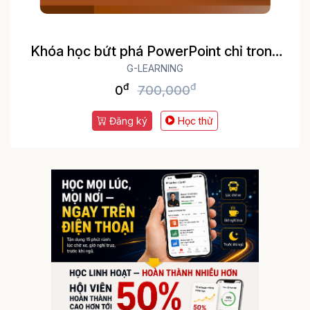
Khóa học bứt phá PowerPoint chỉ trong
G-LEARNING
3h
đ
đ
0
700,000
Đăng ký
Học thử