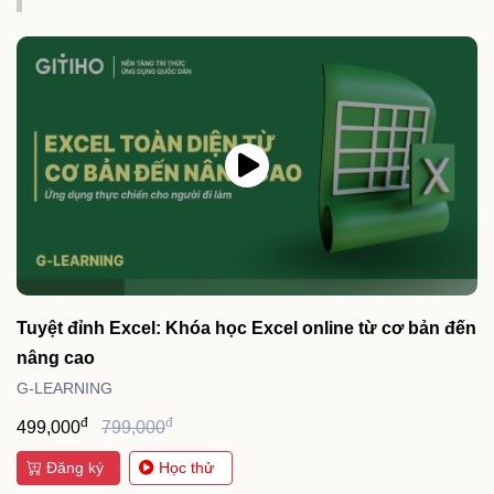
Tuyệt đỉnh Excel: Khóa học Excel online từ cơ bản đến
nâng cao
G-LEARNING
đ
đ
499,000
799,000
Đăng ký
Học thử