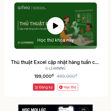
Học thử khóa này
Thủ thuật Excel cập nhật hàng tuần cho
dân văn phòng
G-LEARNING
đ
đ
199,000
499,000
Đăng ký
Học thử