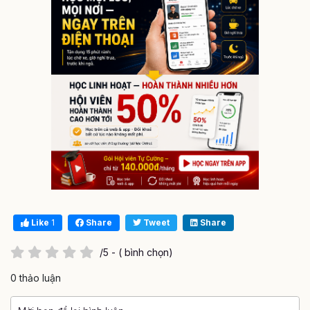
Like
1
Share
Tweet
Share
/5 - ( bình chọn)
0 thảo luận