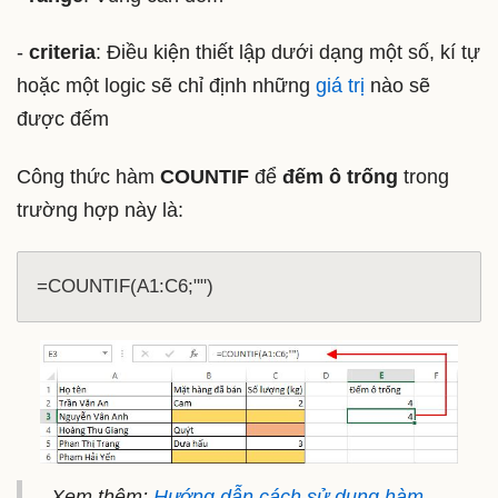
-
criteria
: Điều kiện thiết lập dưới dạng một số, kí tự
hoặc một logic sẽ chỉ định những
giá trị
nào sẽ
được đếm
Công thức hàm
COUNTIF
để
đếm ô trống
trong
trường hợp này là:
=COUNTIF(A1:C6;"")
Xem thêm:
Hướng dẫn cách sử dụng hàm