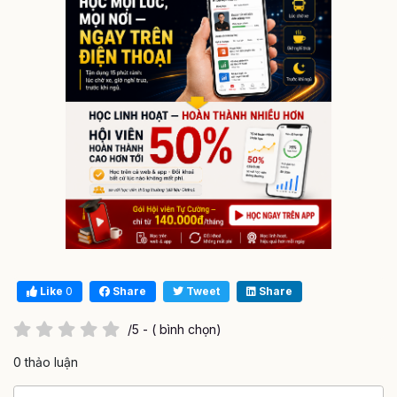
Like
0
Share
Tweet
Share
/5 - ( bình chọn)
0 thảo luận