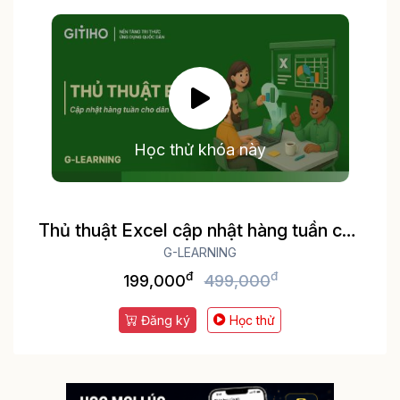
Học thử khóa này
Thủ thuật Excel cập nhật hàng tuần cho
dân văn phòng
G-LEARNING
đ
đ
199,000
499,000
Đăng ký
Học thử