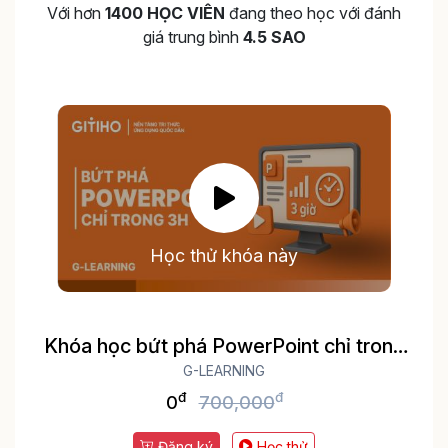
Với hơn
1400 HỌC VIÊN
đang theo học với đánh
giá trung bình
4.5 SAO
Học thử khóa này
Khóa học bứt phá PowerPoint chỉ trong
G-LEARNING
3h
đ
đ
0
700,000
Đăng ký
Học thử