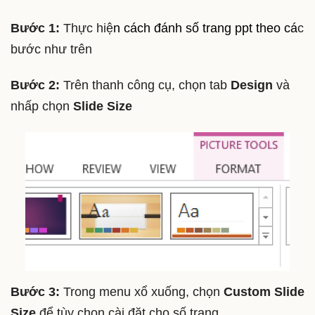
Bước 1:
Thực hiệ
n cách đánh số trang ppt theo cá
c
bước như trên
Bước 2:
Trên thanh công cụ, chọn tab
Design
và
nhấp chọn
Slide Size
Bước 3:
Trong menu xổ xuống, chọn
Custom Slide
Size
để tùy chọn cài đặt cho số trang