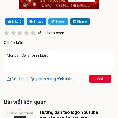
Like
0
Share
Tweet
Share
/5 - ( bình chọn)
0 thảo luận
Gửi ảnh
Quy định đăng bình luận
Gửi
Bài viết liên quan
Hướng dẫn tạo logo Youtube
chuyên nghiệp, thu hút