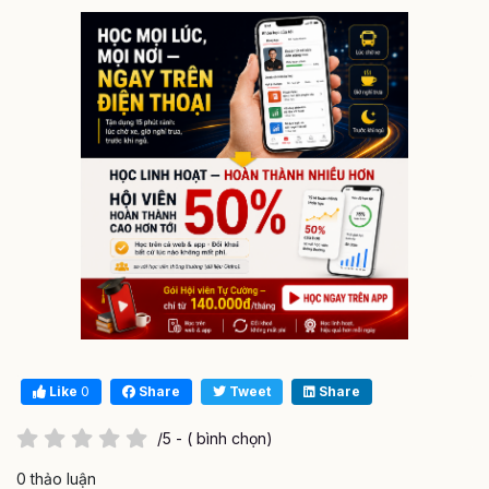
Like
0
Share
Tweet
Share
/5 - ( bình chọn)
0 thảo luận