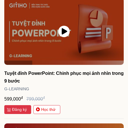
Tuyệt đỉnh PowerPoint: Chinh phục mọi ánh nhìn trong
9 bước
G-LEARNING
đ
đ
599,000
799,000
Đăng ký
Học thử