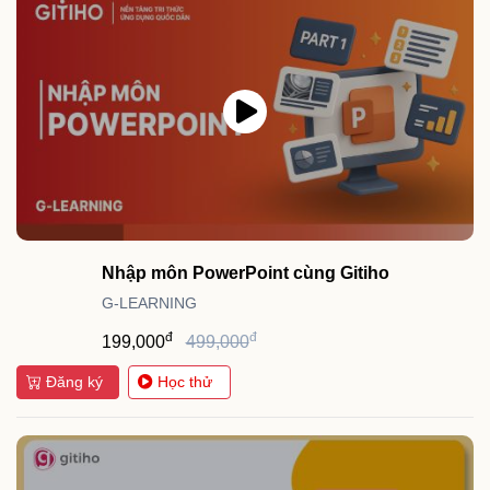
Nhập môn PowerPoint cùng Gitiho
G-LEARNING
đ
đ
199,000
499,000
Đăng ký
Học thử