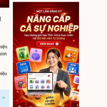
g
hiện.
hính
iệu