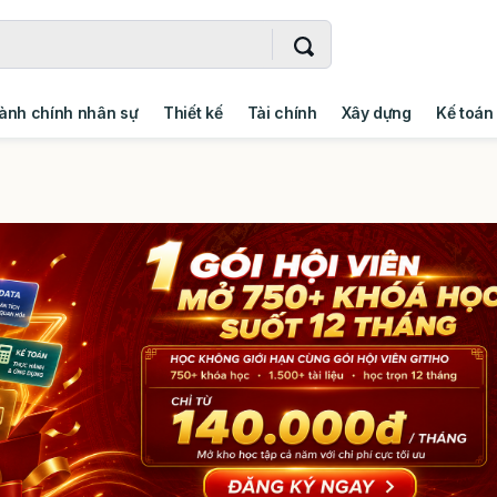
ành chính nhân sự
Thiết kế
Tài chính
Xây dựng
Kế toán
- Addin
Ngoại ngữ