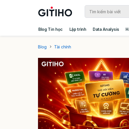
Blog Tin học
Lập trình
Data Analysis
H
Câu chuyện khách hàng
Ebook - Template 
Blog
Tài chính