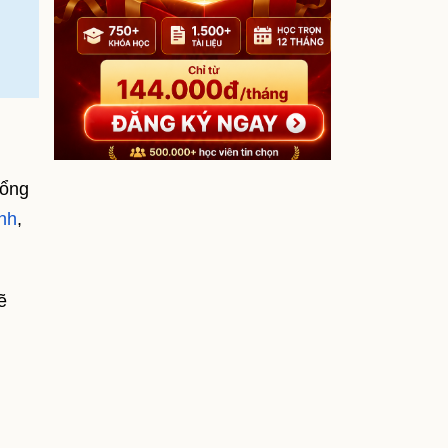
tổng
ính
,
ẽ