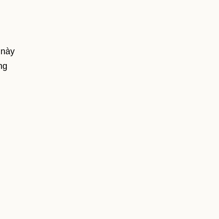
 này
ng