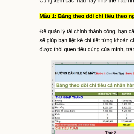
Cùng xem các mẫu này như thế nào nh
Mẫu 1: Bảng theo dõi chi tiêu theo n
Để quản lý tài chính thành công, bạn cầ
sẽ giúp bạn liệt kê chi tiết từng khoản
được thói quen tiêu dùng của mình, trán