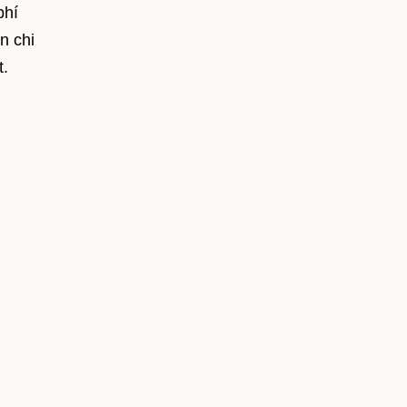
phí
n chi
t.