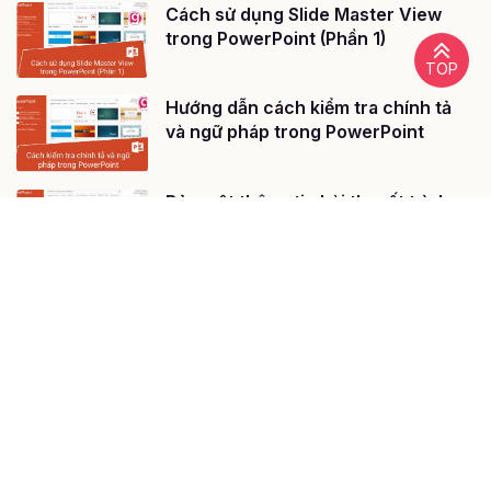
Cách sử dụng Slide Master View
trong PowerPoint (Phần 1)
TOP
Hướng dẫn cách kiểm tra chính tả
và ngữ pháp trong PowerPoint
Bảo mật thông tin bài thuyết trình
PowerPoint của bạn
@ 2020 - Bản quyền của Công ty cổ phần công nghệ giáo dục
Gitiho Việt Nam
Giấy chứng nhận Đăng ký doanh nghiệp số: 0109077145, cấp bởi
Sở kế hoạch và đầu tư TP. Hà Nội
Giấy phép mạng xã hội số: 588, cấp bởi Bộ thông tin và truyền