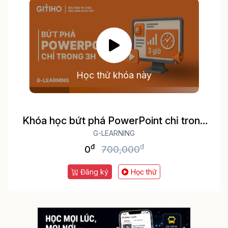
Học thử khóa này
Khóa học bứt phá PowerPoint chỉ trong
G-LEARNING
3h
đ
đ
0
700,000
Đăng ký
Học thử