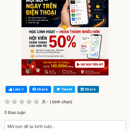
Like
0
Share
Tweet
Share
/5 - ( bình chọn)
0 thảo luận