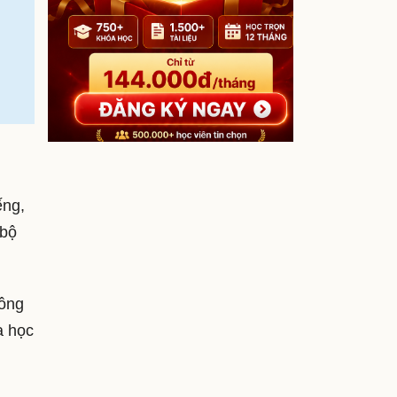
ếng,
 bộ
công
a học