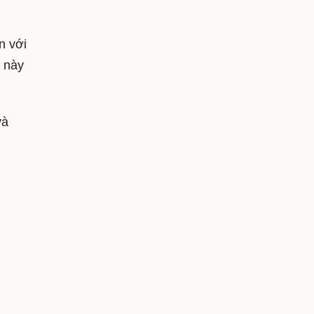
n với
u này
và