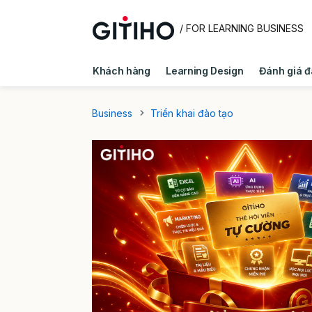
/ FOR LEARNING BUSINESS
Khách hàng
Learning Design
Đánh giá đ
Quản trị doanh nghiệp
Kiến thức E - Learni
Business
Triển khai đào tạo