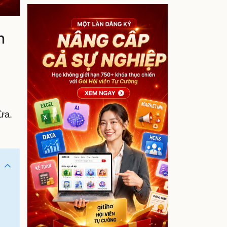
h
ừa.