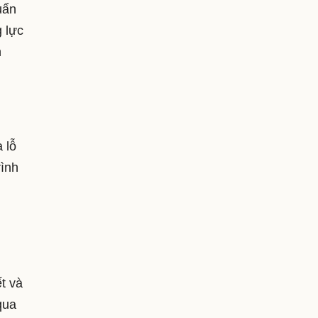
uẩn
g lực
h
 lỗ
rình
t và
qua