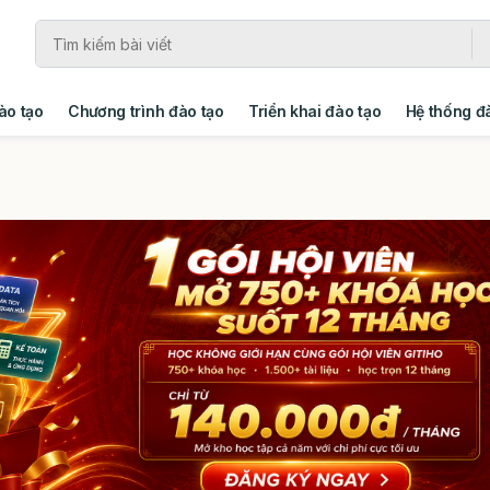
ào tạo
Chương trình đào tạo
Triển khai đào tạo
Hệ thống đ
ng
Giải pháp
Xây dựng tổ chức học tập