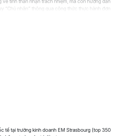
g về tinh thần nhận trách nhiệm, mà còn hướng dẫn
 duy “Chủ nhân” thông qua công thức thực hành đơn
Do tôi… Tôi sẽ…”.
Người học sẽ được luyện tập
 quen chủ động nhận trách nhiệm, đưa ra giải pháp và
 ngày. Sau khóa học, học viên sẽ nâng cao sự tín
dựng hình ảnh chuyên nghiệp hơn trong tổ chức.
ốc tế tại trường kinh doanh EM Strasbourg (top 350