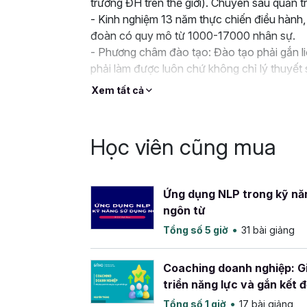
trường ĐH trên thế giới). Chuyên sâu quản tr
- Kinh nghiệm 13 năm thực chiến điều hành, 
đoàn có quy mô từ 1000-17000 nhân sự.
- Phương châm đào tạo: Đào tạo phải gắn l
phải làm được luôn chứ không chỉ lý thuyết
Xem tất cả
Học viên cũng mua
Ứng dụng NLP trong kỹ nă
ngôn từ
Tổng số 5 giờ
31 bài giảng
Coaching doanh nghiệp: Gi
triển năng lực và gắn kết đ
Tổng số 1 giờ
17 bài giảng