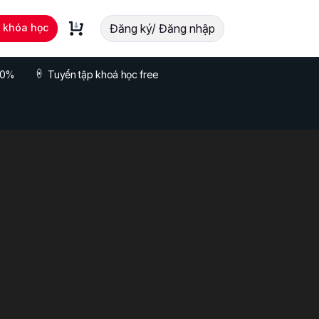
t khóa học
Đăng ký/ Đăng nhập
 70%
Tuyển tập khoá học free