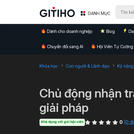
DANH MỤC
Dành cho doanh nghiệp
Blog
Da
Chuyển đổi sang AI
Hội Viên Tự Cường
Khóa học
Con người & Lãnh đạo
Kỹ năng
`
Chủ động nhận tr
giải pháp
0
(
0 đ
Khả dụng với gói hội viên