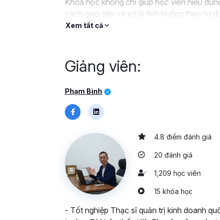
Khóa học không chỉ giúp học viên hiểu đún
cách giao tiếp và xử lý tình huống theo tư
giản: thay vì nói
“Tại…”
, hãy chuyển sang
“
Xem tất cả
nhiều tình huống thực tế để hình thành thói
phối hợp hiệu quả hơn trong công việc hàng
nhiệm, khả năng làm chủ công việc và xây 
Giảng viên:
Phạm Bình
4.8 điểm đánh giá
20 đánh giá
1,209 học viên
15 khóa học
- Tốt nghiệp Thạc sĩ quản trị kinh doanh qu