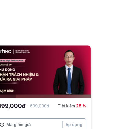
499,000đ
699,000đ
Tiết kiệm
28 %
Áp dụng