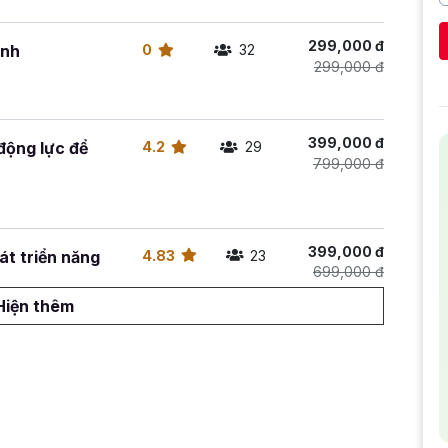
299,000 đ
ạnh
0
32
299,000 đ
399,000 đ
động lực để
4.2
29
799,000 đ
399,000 đ
t triển năng
4.83
23
699,000 đ
Hiện thêm