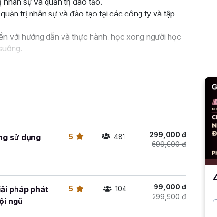
ị nhân sự và quản trị đào tạo.
quản trị nhân sự và đào tạo tại các công ty và tập
iền với hướng dẫn và thực hành, học xong người học
 suông.
299,000 đ
ng sử dụng
5
481
699,000 đ
99,000 đ
ải pháp phát
5
104
299,900 đ
ội ngũ