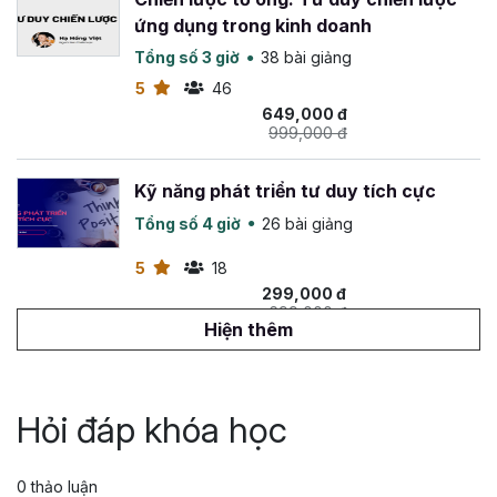
ứng dụng trong kinh doanh
Tổng số 3 giờ
38 bài giảng
5
46
649,000 đ
999,000 đ
Kỹ năng phát triển tư duy tích cực
Tổng số 4 giờ
26 bài giảng
5
18
299,000 đ
699,000 đ
Hiện thêm
Research Ability: Năng lực nghiên cứu
cho quyết định chính xác
Hỏi đáp khóa học
Tổng số 2 giờ
17 bài giảng
4.92
17
399,000 đ
0 thảo luận