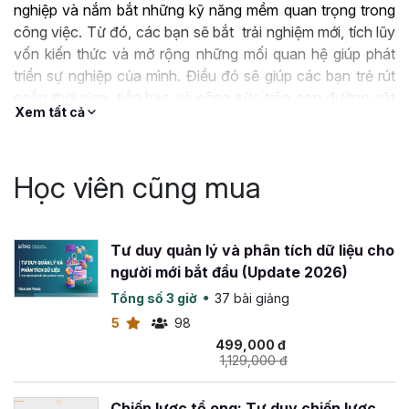
nghiệp và nắm bắt những kỹ năng mềm quan trọng trong
công việc. Từ đó, các bạn sẽ bắt trải nghiệm mới, tích lũy
vốn kiến thức và mở rộng những mối quan hệ giúp phát
triển sự nghiệp của mình. Điều đó sẽ giúp các bạn trẻ rút
ngắn thời gian, tiền bạc và công sức trên con đường gặt
Xem tất cả
hái thành công.
Học viên cũng mua
Tư duy quản lý và phân tích dữ liệu cho
người mới bắt đầu (Update 2026)
Tổng số 3 giờ
37 bài giảng
5
98
499,000 đ
1,129,000 đ
Chiến lược tổ ong: Tư duy chiến lược