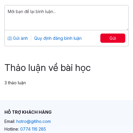
699,000 đ
Philosophy in Life: Triết học ứng dụng –
Bản chất của mọi vấn đề
Tổng số 2 giờ
13 bài giảng
Gửi ảnh
Quy định đăng bình luận
Gửi
4.79
16
399,000 đ
699,000 đ
Thảo luận về bài học
3 thảo luận
HỖ TRỢ KHÁCH HÀNG
Email:
hotro@gitiho.com
Hotline:
0774 116 285