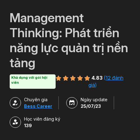
`
Management
Thinking: Phát triển
năng lực quản trị nền
tảng
4.83
(
12 đánh
Khả dụng với gói hội
viên
giá
)
Chuyên gia
Ngày update
Bess Career
25/07/23
Học viên đăng ký
139