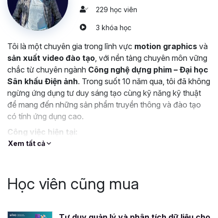
229 học viên
3 khóa học
Tôi là một chuyên gia trong lĩnh vực
motion graphics
và
sản xuất video đào tạo
, với nền tảng chuyên môn vững
chắc từ chuyên ngành
Công nghệ dựng phim – Đại học
Sân khấu Điện ảnh
. Trong suốt 10 năm qua, tôi đã không
ngừng ứng dụng tư duy sáng tạo cùng kỹ năng kỹ thuật
để mang đến những sản phẩm truyền thông và đào tạo
có tính ứng dụng cao.
Công việc hiện tại:
Xem tất cả
Sản xuất
video e-learning
chuyên sâu giúp doanh
nghiệp xây dựng các khóa học trực tuyến hiệu quả, dễ
tiếp cận và mang tính thực tiễn cao.
Học viên cũng mua
Thiết kế và sản xuất
video marketing
phục vụ các chiến
dịch truyền thông của doanh nghiệp và tổ chức.
Tư vấn và thiết kế
giải pháp đào tạo số (Digital
Tư duy quản lý và phân tích dữ liệu cho