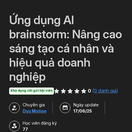
`
Ứng dụng AI
brainstorm: Nâng cao
sáng tạo cá nhân và
hiệu quả doanh
nghiệp
0
(
0 đánh giá
)
Khả dụng với gói hội viên
Chuyên gia
Ngày update
Duy Motion
17/06/25
Học viên đăng ký
77