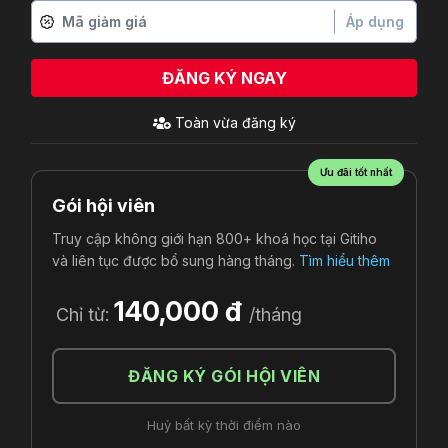
Áp dụng
ĐĂNG KÝ NGAY
Toàn
vừa đăng ký
Ưu đãi tốt nhất
Gói hội viên
Truy cập không giới hạn 800+ khoá học tại Gitiho
và liên tục được bổ sung hàng tháng.
Tìm hiểu thêm
140,000 đ
Chỉ từ:
/tháng
ĐĂNG KÝ GÓI HỘI VIÊN
Huỷ bất kỳ thời điểm nào