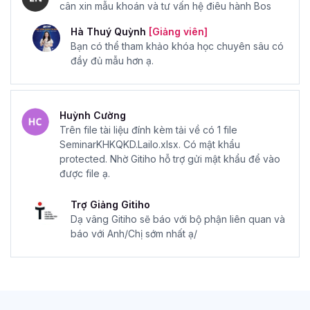
cân xin mẫu khoán và tư vấn hệ điêu hành Bos
Hà Thuý Quỳnh
[Giảng viên]
Bạn có thể tham khảo khóa học chuyên sâu có
đầy đủ mẫu hơn ạ.
Huỳnh Cường
Trên file tài liệu đính kèm tải về có 1 file
SeminarKHKQKD.Lailo.xlsx. Có mật khẩu
protected. Nhờ Gitiho hỗ trợ gửi mật khẩu để vào
được file ạ.
Trợ Giảng Gitiho
Dạ vâng Gitiho sẽ báo với bộ phận liên quan và
báo với Anh/Chị sớm nhất ạ/