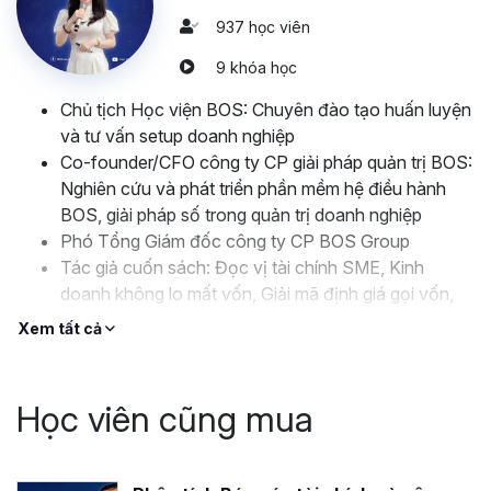
937 học viên
9 khóa học
Chủ tịch Học viện BOS: Chuyên đào tạo huấn luyện
và tư vấn setup doanh nghiệp
Co-founder/CFO công ty CP giải pháp quản trị BOS:
Nghiên cứu và phát triển phần mềm hệ điều hành
BOS, giải pháp số trong quản trị doanh nghiệp
Phó Tổng Giám đốc công ty CP BOS Group
Tác giả cuốn sách: Đọc vị tài chính SME, Kinh
doanh không lo mất vốn, Giải mã định giá gọi vốn,
M&A
Xem tất cả
CPA Kiểm toán viên quốc gia
MBA Thạc sĩ quản trị kinh doanh
Học viên cũng mua