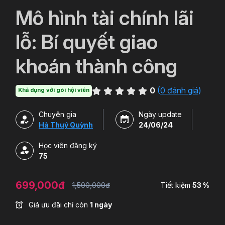
`
Mô hình tài chính lãi
lỗ: Bí quyết giao
khoán thành công
0
(
0 đánh giá
)
Khả dụng với gói hội viên
Chuyên gia
Ngày update
Hà Thuý Quỳnh
24/06/24
Học viên đăng ký
75
699,000đ
1,500,000đ
Tiết kiệm
53 %
Giá ưu đãi chỉ còn
1 ngày