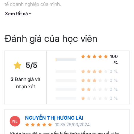
tế doanh nghiệp của mình.
Xem tất cả
Đánh giá của học viên
100
%
5/5
0 %
3
Đánh giá và
0 %
nhận xét
0 %
0 %
NGUYỄN THỊ HƯƠNG LÀI
10:35 26/03/2024
Khóa học đã cung cấp kiến thức tổng quan về việc