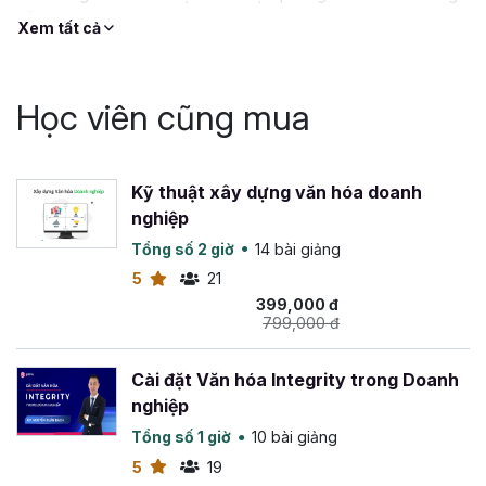
dẫn và thực hành, học xong người học phải làm được
Xem tất cả
luôn chứ không chỉ lý thuyết suông.
Học viên cũng mua
Kỹ thuật xây dựng văn hóa doanh
nghiệp
Tổng số 2 giờ
14 bài giảng
5
21
399,000 đ
799,000 đ
Cài đặt Văn hóa Integrity trong Doanh
nghiệp
Tổng số 1 giờ
10 bài giảng
5
19