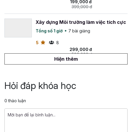
199,000 đ
399,000 đ
Xây dựng Môi trường làm việc tích cực
Tổng số 1 giờ
7 bài giảng
5
8
299,000 đ
500,000 đ
Hiện thêm
Content Writing for HR Professionals
Tổng số 2 giờ
78 bài giảng
Hỏi đáp khóa học
5
5
949,000 đ
0 thảo luận
970,920 đ
Thiết kế & triển khai hội thảo văn hóa
doanh nghiệp hiệu quả