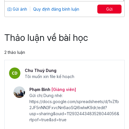
Tổng số 2 giờ
29 bài giảng
Gửi ảnh
Quy định đăng bình luận
Gửi
0
5
499,000 đ
639,000 đ
Thảo luận về bài học
2 thảo luận
Chu Thuỳ Dung
Tôi muốn xin file kế hoạch
Phạm Bình
[Giảng viên]
Gửi chị Dung nhé:
https://docs.google.com/spreadsheets/d/1vZfb
2JF5nNN3FxvcNn6aoSQl6wlwK9dr/edit?
usp=sharing&ouid=112932443483528044056&
rtpof=true&sd=true