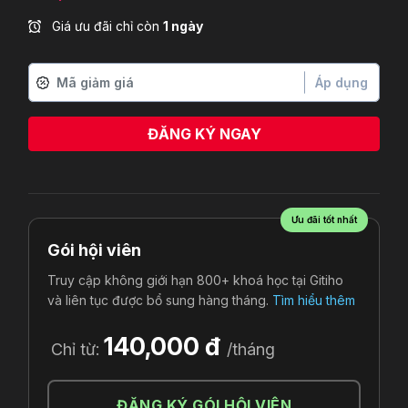
Giá ưu đãi chỉ còn
1 ngày
Áp dụng
ĐĂNG KÝ NGAY
Ưu đãi tốt nhất
Gói hội viên
Truy cập không giới hạn 800+ khoá học tại Gitiho
và liên tục được bổ sung hàng tháng.
Tìm hiểu thêm
140,000 đ
Chỉ từ:
/tháng
ĐĂNG KÝ GÓI HỘI VIÊN