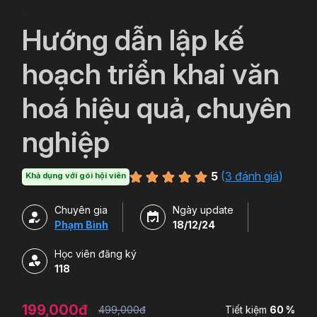
`
Hướng dẫn lập kế
hoạch triển khai văn
hoá hiệu quả, chuyên
nghiệp
5
(
3 đánh giá
)
Khả dụng với gói hội viên
Chuyên gia
Ngày update
Phạm Bình
18/12/24
Học viên đăng ký
118
199,000đ
499,000đ
Tiết kiệm
60 %