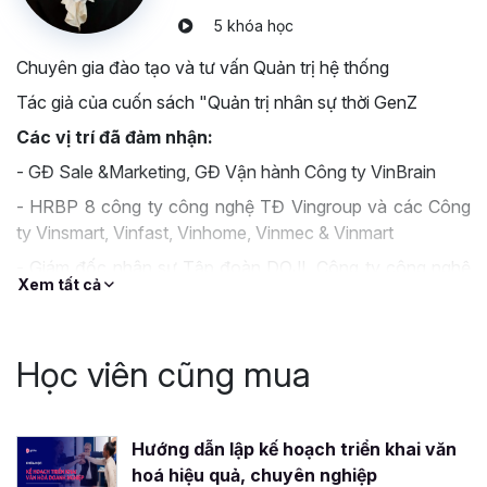
tập nhé: https://zalo.me/g/qdlase654
5 khóa học
Chúc bạn lĩnh hội được hết những kiến thức và giá trị tôi
đã truyền tải trong khóa học để có thể thành công trong
Chuyên gia đào tạo và tư vấn Quản trị hệ thống
việc xây dựng và duy trì văn hóa doanh nghiệp của tổ
Tác giả của cuốn sách "Quản trị nhân sự thời GenZ
chức mình nhé.
Các vị trí đã đảm nhận:
Chúc bạn gặt hái được thật nhiều thành công.
- GĐ Sale &Marketing, GĐ Vận hành Công ty VinBrain
- HRBP 8 công ty công nghệ TĐ Vingroup và các Công
ty Vinsmart, Vinfast, Vinhome, Vinmec & Vinmart
- Giám đốc nhân sự Tập đoàn DOJI, Công ty công nghệ
Xem tất cả
VMG
- Thành viên chủ chốt trong dự án tái cơ cấu hệ thống
quản trị nhân sự toàn Tập đoàn Vingroup, dự án do Chủ
Học viên cũng mua
tịch Tập đoàn dẫn dắt
Năng lực và chuyên môn chính
Hướng dẫn lập kế hoạch triển khai văn
- Gần 25 năm công tác tại các Tập đoàn lớn như
hoá hiệu quả, chuyên nghiệp
Vingroup, Doji, VMG