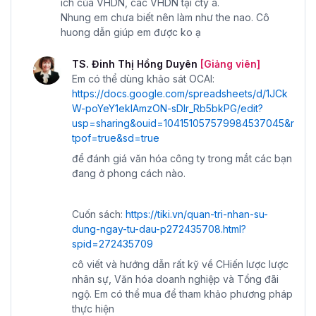
ích của VHDN, các VHDN tại cty a.
Nhung em chưa biết nên làm như the nao. Cô
huong dẫn giúp em được ko ạ
TS. Đinh Thị Hồng Duyên
[Giảng viên]
Em có thể dùng khảo sát OCAI:
https://docs.google.com/spreadsheets/d/1JCk
W-poYeY1ekIAmzON-sDlr_Rb5bkPG/edit?
usp=sharing&ouid=104151057579984537045&r
tpof=true&sd=true
để đánh giá văn hóa công ty trong mắt các bạn
đang ở phong cách nào.
Cuốn sách:
https://tiki.vn/quan-tri-nhan-su-
dung-ngay-tu-dau-p272435708.html?
spid=272435709
cô viết và hướng dẫn rất kỹ về CHiến lược lược
nhân sự, Văn hóa doanh nghiệp và Tổng đãi
ngộ. Em có thể mua để tham khảo phương pháp
thực hiện