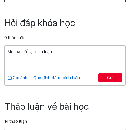
Xây dựng Môi trường làm việc tích cực
Tổng số 1 giờ
7 bài giảng
Hỏi đáp khóa học
5
8
299,000 đ
0 thảo luận
500,000 đ
Content Writing for HR Professionals
Tổng số 2 giờ
78 bài giảng
Gửi ảnh
Quy định đăng bình luận
Gửi
5
5
949,000 đ
970,920 đ
Thảo luận về bài học
14 thảo luận