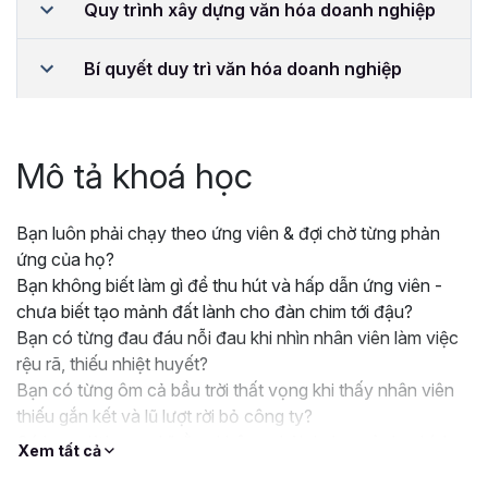
Quy trình xây dựng văn hóa doanh nghiệp
Bí quyết duy trì văn hóa doanh nghiệp
Mô tả khoá học
Bạn luôn phải chạy theo ứng viên & đợi chờ từng phản
ứng của họ?
Bạn không biết làm gì để thu hút và hấp dẫn ứng viên -
chưa biết tạo mảnh đất lành cho đàn chim tới đậu?
Bạn có từng đau đáu nỗi đau khi nhìn nhân viên làm việc
rệu rã, thiếu nhiệt huyết?
Bạn có từng ôm cả bầu trời thất vọng khi thấy nhân viên
thiếu gắn kết và lũ lượt rời bỏ công ty?
Có bao giờ bạn nghĩ rằng không phải do họ mà do chính
Xem tất cả
văn hóa doanh nghiệp của bạn chưa được định hình hoặc