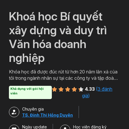
`
Khoá học Bí quyết
xây dựng và duy trì
Văn hóa doanh
nghiệp
Khóa học đã được đúc rút từ hơn 20 năm lăn xả của
tôi trong ngành nhân sự tại các công ty và tập đoàn
lớn như Tập đoàn Vingroup, Tập đoàn DOJI, Công ty
4.33
(
3 đánh
Khả dụng với gói hội
công nghệ VMG và trở thành bảo bổi dắt lưng cùng
viên
giá
)
tôi chinh chiến trên khắp các mặt trận nhân sự.
Chuyên gia
TS. Đinh Thị Hồng Duyên
Ngày update
Học viên đăng ký