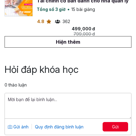
Tài chính cơ bản dành cho nhà quản lý
Tổng số 3 giờ
15 bài giảng
4.8
362
499,000 đ
799,000 đ
Hiện thêm
Phân tích Thẩm định Dự án đầu tư
Tổng số 2 giờ
17 bài giảng
Hỏi đáp khóa học
3.33
166
499,000 đ
799,000 đ
0 thảo luận
Hướng dẫn đầu tư chứng khoán theo
phương pháp Quán Trend
Tổng số 3 giờ
18 bài giảng
5
145
Gửi ảnh
Quy định đăng bình luận
Gửi
699,000 đ
999,000 đ