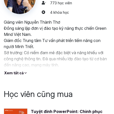
773 học viên
4 khóa học
Giảng viên Nguyễn Thành Thơ
Đồng sáng lập đơn vị đào tạo kỹ năng thực chiến Green
Mind Việt Nam.
Giám đốc Trung tâm Tư vấn phát triển tiềm năng con
người Minh Triết.
Sở trường: Có niềm đam mê đặc biệt và năng khiếu với
công nghệ thông tin. Đã qua nhiều lớp đào tạo từ cơ bản
đến nâng cao, mạng máy tính.
Đã nghiên cứu và đào tạo hàng trăm học viên khóa học
Xem tất cả
"Làm chủ Camtasia cơ bản và nâng cao" có kỹ năng thực
hành tốt, tạo ra nhiều sản phẩm video đẹp, chất lượng.
Học viên cũng mua
Tuyệt đỉnh PowerPoint: Chinh phục