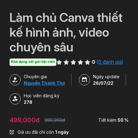
`
Làm chủ Canva thiết
kế hình ảnh, video
chuyên sâu
0
(
0 đánh giá
)
Khả dụng với gói hội viên
Chuyên gia
Ngày update
Nguyễn Thành Thơ
26/07/22
Học viên đăng ký
278
499,000đ
999,000đ
Tiết kiệm
50 %
Giá ưu đãi chỉ còn
1 ngày