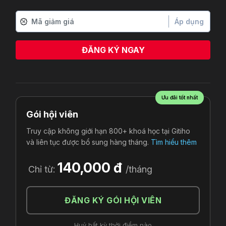
Áp dụng
ĐĂNG KÝ NGAY
Cai Huỳnh Trúc Vy
vừa đăng ký
Ưu đãi tốt nhất
Gói hội viên
Truy cập không giới hạn 800+ khoá học tại Gitiho
và liên tục được bổ sung hàng tháng.
Tìm hiểu thêm
140,000 đ
Chỉ từ:
/tháng
ĐĂNG KÝ GÓI HỘI VIÊN
Huỷ bất kỳ thời điểm nào