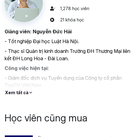
1,278 học viên
21 khóa học
Giảng viên: Nguyễn Đức Hả
i
- Tốt nghiệp Đại học Luật Hà Nội.
-
Thạc sĩ Quản trị kinh doanh Trường ĐH Thương Mại liên
kết ĐH Long Hoa - Đài Loan.
Công việc hiện tại:
- Giám đốc dịch vụ Tuyển dụng của Công ty cổ phần
TopCV Việt Nam
Xem tất cả
- Giám đốc đào tạo Học viện VietFounder - Công ty Cổ
phần phát triển Doanh trí Việt.
Kinh nghiệm làm việc:
Học viên cũng mua
- Chuyên viên đào tạo tập đoàn Hoa Sao
- Giảng viên kỹ năng mềm của Bachkhoa - Aptech