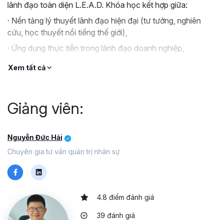
lãnh đạo toàn diện L.E.A.D. Khóa học kết hợp giữa:
· Nền tảng lý thuyết lãnh đạo hiện đại (tư tưởng, nghiên
cứu, học thuyết nổi tiếng thế giới),
· Ứng dụng thực tiễn trong lãnh đạo doanh nghiệp,
· Phân tích case study các hình mẫu lãnh đạo kinh điển
Xem tất cả
như Tào Tháo, Gia Cát Lượng, Steve Jobs, Elon Musk…
Mục tiêu của khóa học là giúp người học kiến tạo bản đồ
năng lực lãnh đạo của chính mình, từ đó định vị rõ phong
Giảng viên:
cách lãnh đạo, điểm mạnh – điểm yếu, và chiến lược phát
triển bản thân để trở thành nhà lãnh đạo toàn diện trong
Nguyễn Đức Hải
thời đại mới.
Chuyên gia tư vấn quản trị nhân sự
4.8 điểm đánh giá
39 đánh giá