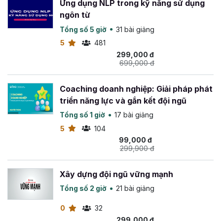
Ứng dụng NLP trong kỹ năng sử dụng
- Chuyên viên đào tạo Công ty cổ phần thanh toán điện
ngôn từ
tử VNPT
Tổng số 5 giờ
31 bài giảng
- Giám đốc dự án tuyển dụng VietHunter.
5
481
- Thiết kế và giảng dạy các khoá đào tạo: Khám phá tính
299,000 đ
cách - Định hướng nghề nghiệp; Kỹ năng viết CV và
699,000 đ
phỏng vấn tuyển dụng; Nghiệp vụ tuyển dụng X-Hunter;
Nghiệp vụ đào tạo X-Trainer; Chuyên viên tư vấn định
Coaching doanh nghiệp: Giải pháp phát
hướng nghề nghiệp X-Mentor...
triển năng lực và gắn kết đội ngũ
- Đã từng đào tạo tại Samsung, Tầm tay, Công ty Dược
Tổng số 1 giờ
17 bài giảng
Tâm Bình, VNPACO, TQcom, ĐH FPT, Điện máy Tân
5
104
Hường, Du học Nhật Bản Anido...
99,000 đ
299,900 đ
Xây dựng đội ngũ vững mạnh
Tổng số 2 giờ
21 bài giảng
0
32
299,000 đ