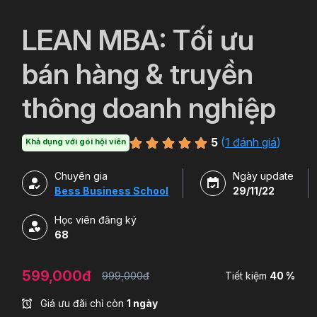
`
LEAN MBA: Tối ưu
bán hàng & truyền
thông doanh nghiệp
5
(
1 đánh giá
)
Khả dụng với gói hội viên
Chuyên gia
Ngày update
Bess Business School
29/11/22
Học viên đăng ký
68
599,000đ
999,000đ
Tiết kiệm
40 %
Giá ưu đãi chỉ còn
1 ngày