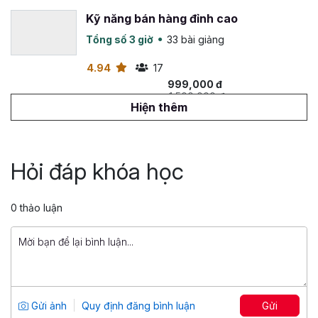
Kỹ năng bán hàng đỉnh cao
Tổng số 3 giờ
33 bài giảng
4.94
17
999,000 đ
1,500,000 đ
Hiện thêm
SPIN Selling: Kỹ thuật bán hàng thành
công bằng cách đặt câu hỏi
Hỏi đáp khóa học
Tổng số 1 giờ
5 bài giảng
5
14
99,000 đ
0 thảo luận
299,000 đ
Bán hàng cho giới siêu giàu: Kỹ năng
đọc vị, kiểm soát cảm xúc, đàm phán
và chốt khách
Tổng số 4 giờ
16 bài giảng
Gửi ảnh
Quy định đăng bình luận
Gửi
3.5
11