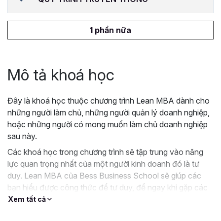
1 phần nữa
Mô tả khoá học
Đây là khoá học thuộc chương trình Lean MBA dành cho
những người làm chủ, những người quản lý doanh nghiệp,
hoặc những người có mong muốn làm chủ doanh nghiệp
sau này.
Các khoá học trong chương trình sẽ tập trung vào năng
lực quan trọng nhất của một người kinh doanh đó là tư
duy. Lean MBA của Bess Business School sẽ giúp các
bạn hiểu được công thức để tư duy, để ngay khi gặp các
vấn đề trong quá trình kinh doanh hoặc trên con đường
Xem tất cả
thăng tiến, các bạn sẽ có cách nghĩ để đưa ra giải pháp