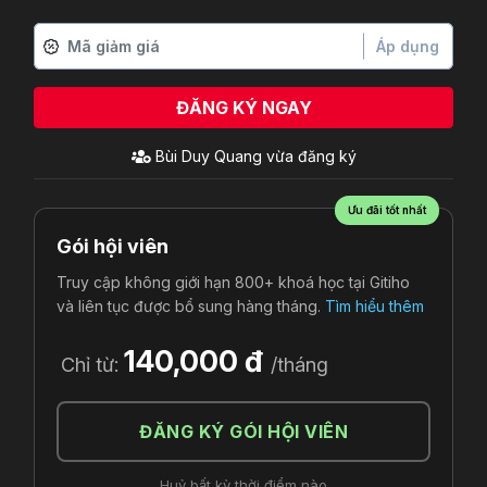
Áp dụng
ĐĂNG KÝ NGAY
Bùi Duy Quang
vừa đăng ký
Ưu đãi tốt nhất
Gói hội viên
Truy cập không giới hạn 800+ khoá học tại Gitiho
và liên tục được bổ sung hàng tháng.
Tìm hiểu thêm
140,000 đ
Chỉ từ:
/tháng
ĐĂNG KÝ GÓI HỘI VIÊN
Huỷ bất kỳ thời điểm nào