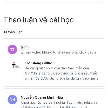
499,000 đ
999,000 đ
Thảo luận về bài học
10 thảo luận
trinh
tại sao video không tự chạy mà phai click vậy ạ
Trợ Giảng Gitiho
Dạ vâng Gitiho xin giải đáp thắc mắc của
Anh/Chị là dạng video trước bị lỗi ở nhiều thiết
bị nên đã được Gitiho sửa lại dạng video này ạ.
Nguyễn Quang Minh Hậu
Khóa học rất hay và ý nghĩa! Tuy nhiên, nếu chia
sẻ thêm slide/tài liệu học tập thì hay hơn ạ!