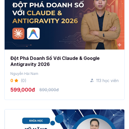
Đột Phá Doanh Số Với Claude & Google
Antigravity 2026
Nguyễn Hải Nam
0
(0)
113 học viên
599,000đ
890,000đ