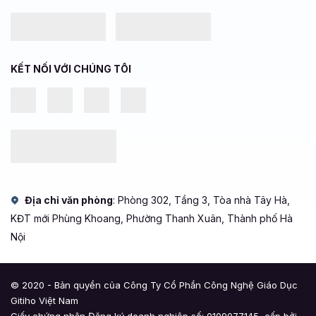
KẾT NỐI VỚI CHÚNG TÔI
Địa chỉ văn phòng
: Phòng 302, Tầng 3, Tòa nhà Tây Hà,
KĐT mới Phùng Khoang, Phường Thanh Xuân, Thành phố Hà
Nội
© 2020 - Bản quyền của Công Ty Cổ Phần Công Nghệ Giáo Dục
Gitiho Việt Nam
Giấy chứng nhận Đăng ký doanh nghiệp số: 0109077145, cấp bởi
Sở Kế hoạch và Đầu tư TP. Hà Nội
Giấy phép mạng xã hội số: 588, cấp bởi Bộ Thông tin và Truyền