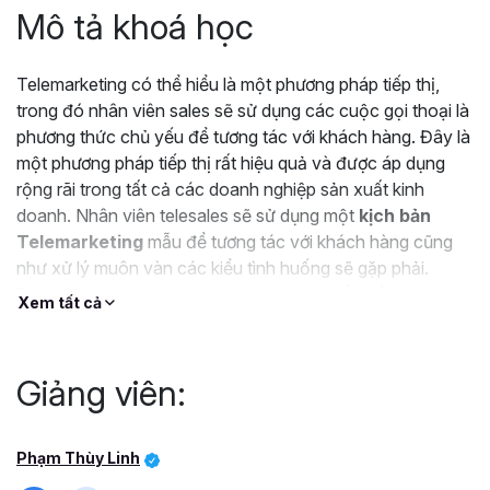
Mô tả khoá học
Telemarketing có thể hiểu là một phương pháp tiếp thị,
trong đó nhân viên sales sẽ sử dụng các cuộc gọi thoại là
phương thức chủ yếu để tương tác với khách hàng. Đây là
một phương pháp tiếp thị rất hiệu quả và được áp dụng
rộng rãi trong tất cả các doanh nghiệp sản xuất kinh
doanh. Nhân viên telesales sẽ sử dụng một
kịch bản
Telemarketing
mẫu để tương tác với khách hàng cũng
như xử lý muôn vàn các kiểu tình huống sẽ gặp phải.
Trong khóa học này, chúng ta cùng tìm hiểu về kịch bản
Xem tất cả
Telemarketing mẫu và cách xây dựng kịch bản
Telemarketing mẫu.
Giảng viên:
Phạm Thùy Linh