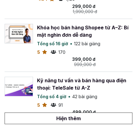
299,000 đ
1,990,000 đ
Khóa học bán hàng Shopee từ A–Z: Bí
mật nghìn đơn dễ dàng
Tổng số 16 giờ
122 bài giảng
5
170
399,000 đ
999,000 đ
Kỹ năng tư vấn và bán hàng qua điện
thoại: TeleSale từ A-Z
Tổng số 4 giờ
42 bài giảng
5
91
499,000 đ
799,000 đ
Hiện thêm
Bí quyết bán 1000 đơn hàng Shopee: