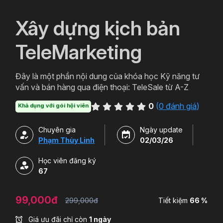
`
Xây dựng kịch bản
TeleMarketing
Đây là một phần nội dung của khóa học Kỹ năng tư
vấn và bán hàng qua điện thoại: TeleSale từ A-Z
0
(
0 đánh giá
)
Khả dụng với gói hội viên
Chuyên gia
Ngày update
Phạm Thùy Linh
02/03/26
Học viên đăng ký
67
99,000đ
299,000đ
Tiết kiệm
66 %
Giá ưu đãi chỉ còn
1 ngày