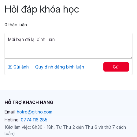
Tất tần tật từ A–Z
Hỏi đáp khóa học
Tổng số 5 giờ
54 bài giảng
4.75
38
0 thảo luận
99,000 đ
799,000 đ
Ứng dụng ChatGPT để tăng tốc bán
hàng & marketing
Tổng số 7 giờ
46 bài giảng
Gửi ảnh
Quy định đăng bình luận
Gửi
5
37
299,000 đ
2,000,000 đ
HỖ TRỢ KHÁCH HÀNG
Email:
hotro@gitiho.com
Hotline:
0774 116 285
(Giờ làm việc: 8h30 - 18h, Từ Thứ 2 đến Thứ 6 và thứ 7 cách
tuần)