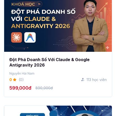
Đột Phá Doanh Số Với Claude & Google
Antigravity 2026
Nguyễn Hải Nam
0
(0)
113 học viên
599,000đ
890,000đ