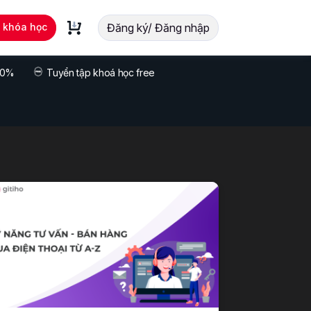
t khóa học
Đăng ký/ Đăng nhập
 70%
Tuyển tập khoá học free