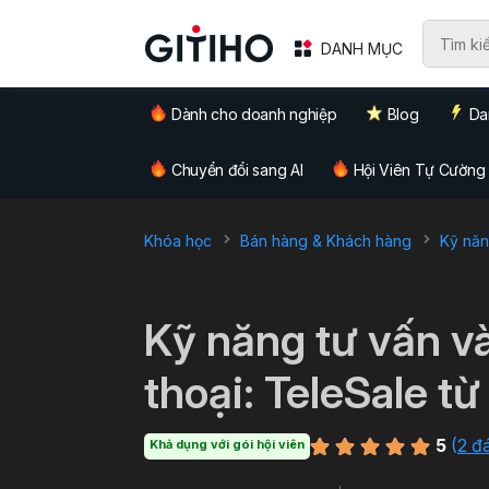
DANH MỤC
Dành cho doanh nghiệp
Blog
Da
Chuyển đổi sang AI
Hội Viên Tự Cường
Khóa học
Bán hàng & Khách hàng
Kỹ năn
`
Kỹ năng tư vấn v
thoại: TeleSale từ
5
(
2 đ
Khả dụng với gói hội viên