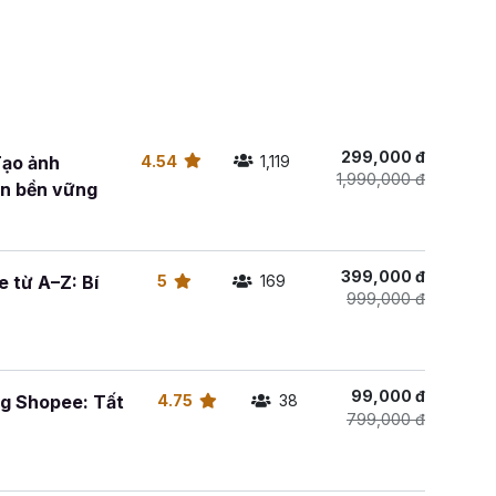
299,000 đ
Tạo ảnh
4.54
1,119
1,990,000 đ
in bền vững
399,000 đ
 từ A–Z: Bí
5
169
999,000 đ
99,000 đ
ng Shopee: Tất
4.75
38
799,000 đ