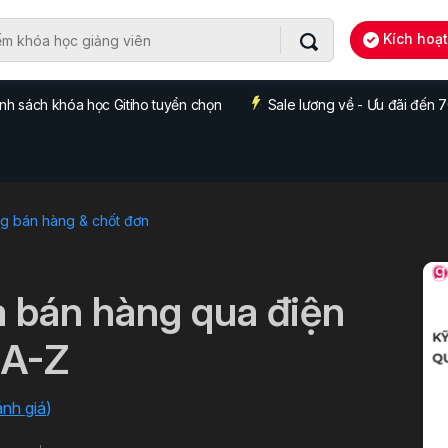
Kích hoạ
nh sách khóa học Gitiho tuyển chọn
Sale lương về - Ưu đãi đến
g bán hàng & chốt đơn
à bán hàng qua điện
 A-Z
ánh giá
)