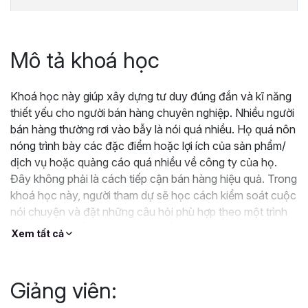
Mô tả khoá học
Khoá học này giúp xây dựng tư duy đúng đắn và kĩ năng
thiết yếu cho người bán hàng chuyên nghiệp. Nhiều người
bán hàng thường rơi vào bẫy là nói quá nhiều. Họ quá nôn
nóng trình bày các đặc điểm hoặc lợi ích của sản phẩm/
dịch vụ hoặc quảng cáo quá nhiều về công ty của họ.
Đây không phải là cách tiếp cận bán hàng hiệu quả. Trong
khoá học này, người tham dự sẽ học cách kiểm soát cuộc
nói chuyện và đặt những câu hỏi phù hợp theo một trình
tự nhất định để khám phá nhu cầu của khách hàng và từ
Xem tất cả
đó điều chỉnh thông điệp bán hàng tương ứng.
Ngoài ra, nhiều người chỉ bán hàng với cùng một phong
cách nên có thể hiệu quả với khách hàng này nhưng lại
Giảng viên:
thất bại khi áp dụng với khách hàng khác. Điểm trọng tâm