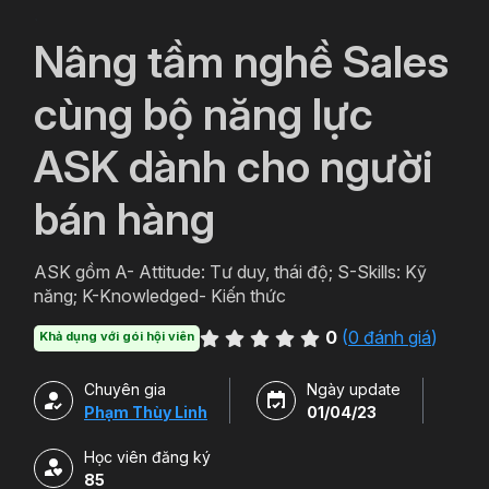
`
Nâng tầm nghề Sales
cùng bộ năng lực
ASK dành cho người
bán hàng
ASK gồm A- Attitude: Tư duy, thái độ; S-Skills: Kỹ
năng; K-Knowledged- Kiến thức
0
(
0 đánh giá
)
Khả dụng với gói hội viên
Chuyên gia
Ngày update
Phạm Thùy Linh
01/04/23
Học viên đăng ký
85