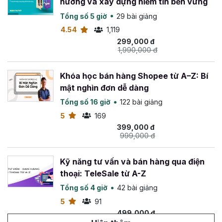
hưởng và xây dựng niềm tin bền vững
Tổng số 5 giờ
29 bài giảng
4.54
1,119
299,000 đ
1,990,000 đ
Khóa học bán hàng Shopee từ A–Z: Bí
mật nghìn đơn dễ dàng
Tổng số 16 giờ
122 bài giảng
5
169
399,000 đ
999,000 đ
Kỹ năng tư vấn và bán hàng qua điện
thoại: TeleSale từ A-Z
Tổng số 4 giờ
42 bài giảng
5
91
499,000 đ
799,000 đ