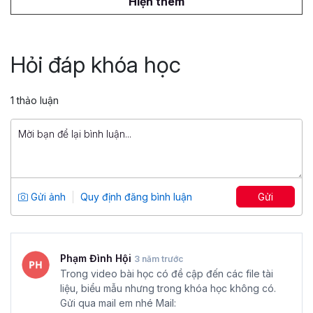
Hiện thêm
Bí quyết bán 1000 đơn hàng Shopee:
Tất tần tật từ A–Z
Hỏi đáp khóa học
Tổng số 5 giờ
54 bài giảng
4.75
38
1 thảo luận
99,000 đ
799,000 đ
Ứng dụng ChatGPT để tăng tốc bán
hàng & marketing
Tổng số 7 giờ
46 bài giảng
Gửi ảnh
Quy định đăng bình luận
Gửi
5
37
299,000 đ
2,000,000 đ
Phạm Đình Hội
3 năm trước
Trong video bài học có đề cập đến các file tài
liệu, biểu mẫu nhưng trong khóa học không có.
Gửi qua mail em nhé Mail: