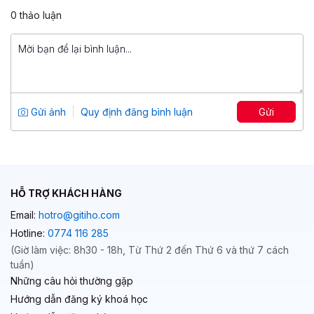
99,000 đ
0 thảo luận
199,000 đ
File mẫu: Phần mềm quản lý kho nhập
xuất tồn bằng file Excel
Tổng số 1 giờ
8 bài giảng
Gửi ảnh
Quy định đăng bình luận
Gửi
5
119
49,000 đ
199,000 đ
HỖ TRỢ KHÁCH HÀNG
Email:
hotro@gitiho.com
Hotline:
0774 116 285
(Giờ làm việc: 8h30 - 18h, Từ Thứ 2 đến Thứ 6 và thứ 7 cách
tuần)
Những câu hỏi thường gặp
Hướng dẫn đăng ký khoá học