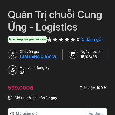
`
Quản Trị chuỗi Cung
Ứng - Logistics
0
(
0 đánh giá
)
Khả dụng với gói hội viên
Chuyên gia
Ngày update
LÂM ĐẶNG QUỐC VỆ
15/06/26
Học viên đăng ký
38
599,000đ
Tiết kiệm
100 %
Giá ưu đãi chỉ còn
1 ngày
Áp dụng