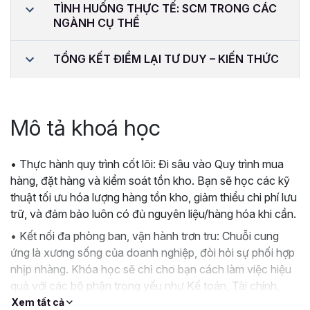
TÌNH HUỐNG THỰC TẾ: SCM TRONG CÁC
NGÀNH CỤ THỂ
TỔNG KẾT ĐIỂM LẠI TƯ DUY – KIẾN THỨC
Mô tả khoá học
• Thực hành quy trình cốt lõi: Đi sâu vào Quy trình mua
hàng, đặt hàng và kiểm soát tồn kho. Bạn sẽ học các kỹ
thuật tối ưu hóa lượng hàng tồn kho, giảm thiểu chi phí lưu
trữ, và đảm bảo luôn có đủ nguyên liệu/hàng hóa khi cần.
• Kết nối đa phòng ban, vận hành trơn tru: Chuỗi cung
ứng là xương sống của doanh nghiệp, đòi hỏi sự phối hợp
nhịp nhàng. Khóa học sẽ chỉ cho bạn cách làm việc hiệu
quả với các bộ phận trọng yếu như Kế toán, Tài chính,
Kho và Vận hành để tạo nên một bộ máy đồng bộ.
Xem tất cả