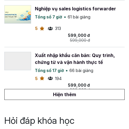
nhanh chóng thăng tiến trong sự nghiệp và đạt được
những thành tích đáng kể.
Nghiệp vụ sales logistics forwarder
Tổng số 7 giờ
61 bài giảng
5
313
599,000 đ
599,000 đ
Xuất nhập khẩu căn bản: Quy trình,
chứng từ và vận hành thực tế
Tổng số 17 giờ
66 bài giảng
5
194
599,000 đ
999,000 đ
Hiện thêm
Xây dựng file xuất nhập tồn kho bằng
Google Sheets đơn giản từ A-Z
Hỏi đáp khóa học
Tổng số 2 giờ
2 bài giảng
0
153