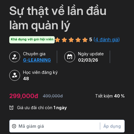
`
Sự thật về lần đầu
làm quản lý
5
(
4 đánh giá
)
Khả dụng với gói hội viên
Chuyên gia
Ngày update
G-LEARNING
02/03/26
Học viên đăng ký
48
299,000đ
499,000đ
Tiết kiệm
40 %
Giá ưu đãi chỉ còn
1 ngày
Áp dụng