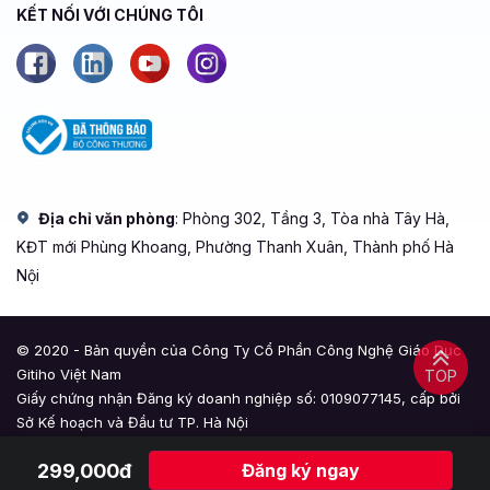
KẾT NỐI VỚI CHÚNG TÔI
Địa chỉ văn phòng
: Phòng 302, Tầng 3, Tòa nhà Tây Hà,
KĐT mới Phùng Khoang, Phường Thanh Xuân, Thành phố Hà
Nội
© 2020 - Bản quyền của Công Ty Cổ Phần Công Nghệ Giáo Dục
Gitiho Việt Nam
TOP
Giấy chứng nhận Đăng ký doanh nghiệp số: 0109077145, cấp bởi
Sở Kế hoạch và Đầu tư TP. Hà Nội
Giấy phép mạng xã hội số: 588, cấp bởi Bộ Thông tin và Truyền
299,000đ
Đăng ký ngay
thông