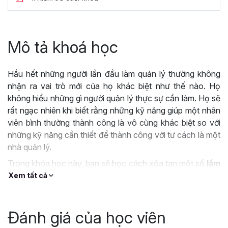
Mô tả khoá học
Hầu hết những người lần đầu làm quản lý thường không
nhận ra vai trò mới của họ khác biệt như thế nào. Họ
không hiểu những gì người quản lý thực sự cần làm. Họ sẽ
rất ngạc nhiên khi biết rằng những kỹ năng giúp một nhân
viên bình thường thành công là vô cùng khác biệt so với
những kỹ năng cần thiết để thành công với tư cách là một
nhà quản lý.
Trong khóa học này, bạn sẽ học cách xóa tan một số
lầm
tưởng
và làm rõ những công việc mà một người quản lý
Xem tất cả
thực sự sẽ làm. Bạn sẽ tìm hiểu
các yêu cầu và ràng
buộc điển hìn
h đối với các nhà quản lý. Và cuối cùng,
bạn cũng sẽ khám phá ra các chiến lược để đối phó
Đánh giá của học viên
với
những sai lầm phổ biến
của những người lần đầu làm