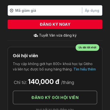
Áp dụng
ĐĂNG KÝ NGAY
Tuyết Vân
vừa đăng ký
Ưu đãi tốt nhất
Gói hội viên
Truy cập không giới hạn 800+ khoá học tại Gitiho
và liên tục được bổ sung hàng tháng.
Tìm hiểu thêm
140,000 đ
Chỉ từ:
/tháng
ĐĂNG KÝ GÓI HỘI VIÊN
Huỷ bất kỳ thời điểm nào