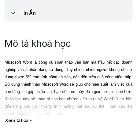
In Ấn
Mô tả khoá học
Microsoft Word là công cụ soạn thảo văn bản mà hầu hết các doanh 
nghiệp và cá nhân đang sử dụng. Tuy nhiên, nhiều người không chỉ sử 
dụng được 5% các tính năng có sẵn, dẫn đến hiệu quả công việc thấp. 
Sử dụng thành thạo Microsoft Word sẽ giúp cho hiệu suất làm việc của 
bạn tăng lên gấp nhiều lần, bạn sẽ cảm thấy đơn giản hơn, nhanh hơn. 
Khóa học này sẽ trang bị cho bạn những kiến thức về Word từ cơ bản 
đến nâng cao với những tình huống, bài học cụ thể:  báo cáo, kế 
hoạch, check list, làm việc nhóm,..
Xem tất cả
Một tài liệu được trình bày rõ ràng, đẹp mắt sẽ giúp bạn ghi điểm trong 
mắt khách hàng, đối tác, nhà tuyển dụng. Tất cả những gì bạn cần là 