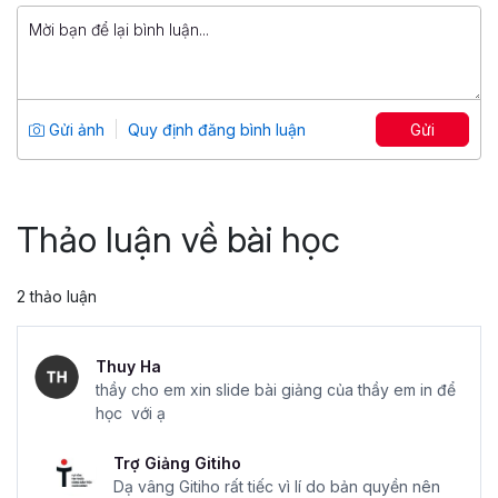
799,000 đ
Tuyệt đỉnh PowerPoint: Chinh phục
mọi ánh nhìn trong 9 bước
Tổng số 12 giờ
91 bài giảng
Gửi ảnh
Quy định đăng bình luận
Gửi
4.86
25,043
499,000 đ
799,000 đ
Thảo luận về bài học
2 thảo luận
Thuy Ha
thầy cho em xin slide bài giảng của thầy em in để
học với ạ
Trợ Giảng Gitiho
Dạ vâng Gitiho rất tiếc vì lí do bản quyền nên