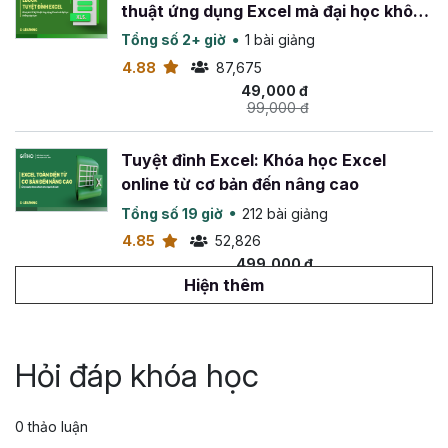
thuật ứng dụng Excel mà đại học không
công, SSG, Sunjin Vina, DongWha, Ba Son, IDSMED,
dạy bạn
Asia SHine, Hưng Thịnh, I-Glocal, ...
Tổng số 2+ giờ
1 bài giảng
4.88
87,675
Hoạt động khác:
49,000 đ
99,000 đ
- Sở hữu kênh TikTok tin học văn phòng +500.000
follow, Facebook: +150.000 follow
Tuyệt đỉnh Excel: Khóa học Excel
online từ cơ bản đến nâng cao
Tổng số 19 giờ
212 bài giảng
4.85
52,826
499,000 đ
799,000 đ
Hiện thêm
Tuyệt đỉnh VBA: Tự động hóa Excel với
lập trình VBA
Hỏi đáp khóa học
Tổng số 14 giờ
142 bài giảng
4.88
26,553
0 thảo luận
499,000 đ