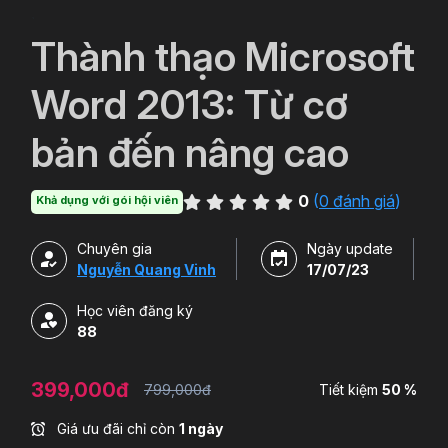
`
Thành thạo Microsoft
Word 2013: Từ cơ
bản đến nâng cao
0
(
0 đánh giá
)
Khả dụng với gói hội viên
Chuyên gia
Ngày update
Nguyễn Quang Vinh
17/07/23
Học viên đăng ký
88
399,000đ
799,000đ
Tiết kiệm
50 %
Giá ưu đãi chỉ còn
1 ngày