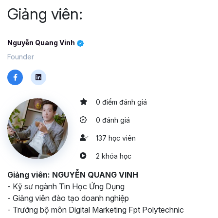
Giảng viên:
tham gia khóa học "Thành thạo Microsoft Word 2013 - từ cơ bản đến 
nâng cao". Chỉ sau 7 ngày học, bạn sẽ thấy kỹ năng soạn thảo word 
của mình thay đổi vượt bậc. 
Nguyễn Quang Vinh
Founder
0 điểm đánh giá
0 đánh giá
137 học viên
2 khóa học
Giảng viên: NGUYỄN QUANG VINH
- Kỹ sư ngành Tin Học Ứng Dụng
- Giảng viên đào tạo doanh nghiệp
- Trưởng bộ môn Digital Marketing Fpt Polytechnic