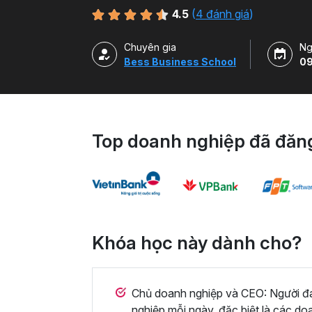
4.5
(
4 đánh giá
)
Chuyên gia
Ng
Bess Business School
09
Top doanh nghiệp đã đăng
Khóa học này dành cho?
Chủ doanh nghiệp và CEO: Người đa
nghiệp mỗi ngày, đặc biệt là các doa