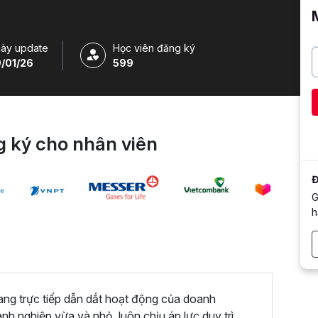
ày update
Học viên đăng ký
/01/26
599
 ký cho nhân viên
Đ
G
h
ng trực tiếp dẫn dắt hoạt động của doanh
nh nghiệp vừa và nhỏ, luôn chịu áp lực duy trì