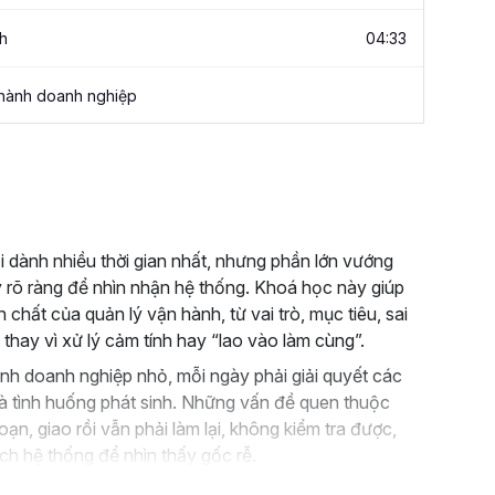
h
04:33
hành doanh nghiệp
i dành nhiều thời gian nhất, nhưng phần lớn vướng
 rõ ràng để nhìn nhận hệ thống. Khoá học này giúp
hất của quản lý vận hành, từ vai trò, mục tiêu, sai
thay vì xử lý cảm tính hay “lao vào làm cùng”.
nh doanh nghiệp nhỏ, mỗi ngày phải giải quyết các
và tình huống phát sinh. Những vấn đề quen thuộc
đoạn, giao rồi vẫn phải làm lại, không kiểm tra được,
ch hệ thống để nhìn thấy gốc rễ.
nh tập trung vào 3 trục chính: bản chất quản lý, các