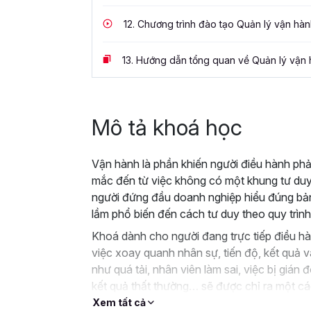
12.
Chương trình đào tạo Quản lý vận hàn
13.
Hướng dẫn tổng quan về Quản lý vận 
Mô tả khoá học
Vận hành là phần khiến người điều hành phả
mắc đến từ việc không có một khung tư duy
người đứng đầu doanh nghiệp hiểu đúng bản c
lầm phổ biến đến cách tư duy theo quy trình 
Khoá dành cho người đang trực tiếp điều hà
việc xoay quanh nhân sự, tiến độ, kết quả 
như quá tải, nhân viên làm sai, việc bị gián 
kết quả thất thường… sẽ được chỉ ra một cá
Xem tất cả
Thay vì đi sâu vào từng kỹ thuật, chương trì