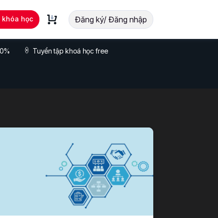
t khóa học
Đăng ký/ Đăng nhập
 70%
Tuyển tập khoá học free