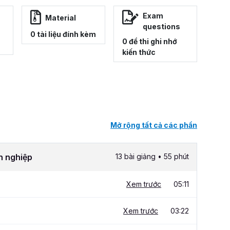
Exam
Material
questions
0 tài liệu đính kèm
0 đề thi ghi nhớ
kiến thức
Mở rộng tất cả các phần
h nghiệp
13 bài giảng • 55 phút
Xem trước
05:11
Xem trước
03:22