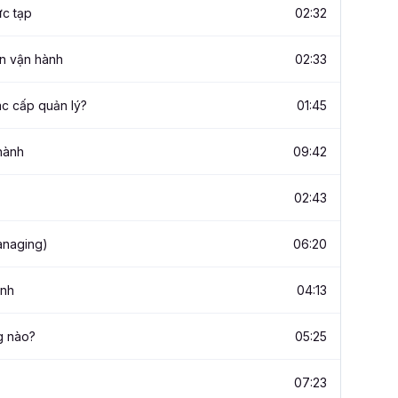
ức tạp
02:32
n vận hành
02:33
c cấp quản lý?
01:45
hành
09:42
02:43
anaging)
06:20
ành
04:13
g nào?
05:25
07:23