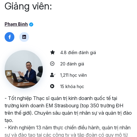
lực thành tích hay những tổn thương trong quá khứ, từ đó
Giảng viên:
đưa ra giải pháp thực tế để vượt qua và xây dựng lập
trường sống chính trực.
Phạm Bình
4.8 điểm đánh giá
20 đánh giá
1,211 học viên
15 khóa học
- Tốt nghiệp Thạc sĩ quản trị kinh doanh quốc tế tại
trường kinh doanh EM Strasbourg (top 350 trường ĐH
trên thế giới). Chuyên sâu quản trị nhân sự và quản trị đào
tạo.
- Kinh nghiệm 13 năm thực chiến điều hành, quản trị nhân
sự và đào tạo tại các công ty và tập đoàn có quy mô từ