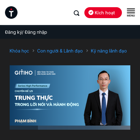
Kích hoạt
Đăng ký/ Đăng nhập
Khóa học
Con người & Lãnh đạo
Kỹ năng lãnh đạo