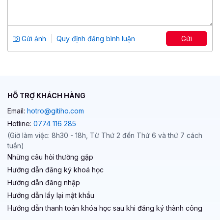
Management Thinking: Phát triển năng
lực quản trị nền tảng
Tổng số 3 giờ
18 bài giảng
Gửi ảnh
Quy định đăng bình luận
Gửi
4.83
23
399,000 đ
699,000 đ
HỖ TRỢ KHÁCH HÀNG
Email:
hotro@gitiho.com
Hotline:
0774 116 285
(Giờ làm việc: 8h30 - 18h, Từ Thứ 2 đến Thứ 6 và thứ 7 cách
tuần)
Những câu hỏi thường gặp
Hướng dẫn đăng ký khoá học
Hướng dẫn đăng nhập
Hướng dẫn lấy lại mật khẩu
Hướng dẫn thanh toán khóa học sau khi đăng ký thành công