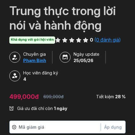
`
Trung thực trong lời
nói và hành động
0
(
0 đánh giá
)
Khả dụng với gói hội viên
Chuyên gia
Ngày update
Phạm Bình
25/05/26
Học viên đăng ký
4
499,000đ
699,000đ
Tiết kiệm
28 %
Giá ưu đãi chỉ còn
1 ngày
Áp dụng