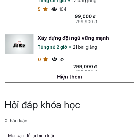
Tổng số 1 giờ
17 bài giảng
5
104
99,000 đ
299,900 đ
Xây dựng đội ngũ vững mạnh
Tổng số 2 giờ
21 bài giảng
0
32
299,000 đ
299,000 đ
Hiện thêm
Quản trị nhân sự 3.0: Tạo động lực để
thúc đẩy hành vi nhân sự
Hỏi đáp khóa học
Tổng số 2 giờ
14 bài giảng
4.2
29
399,000 đ
0 thảo luận
799,000 đ