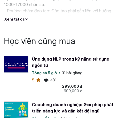
1000-17000 nhân sự.
- Phương châm đào tạo: Đào tạo phải gắn liền với hướng
dẫn và thực hành, học xong người học phải làm được
Xem tất cả
luôn chứ không chỉ lý thuyết suông.
Học viên cũng mua
Ứng dụng NLP trong kỹ năng sử dụng
ngôn từ
Tổng số 5 giờ
31 bài giảng
5
481
299,000 đ
699,000 đ
Coaching doanh nghiệp: Giải pháp phát
triển năng lực và gắn kết đội ngũ