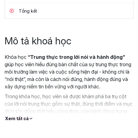
Tổng kết
Mô tả khoá học
Khóa học
“Trung thực trong lời nói và hành động”
giúp học viên hiểu đúng bản chất của sự trung thực trong
môi trường làm việc và cuộc sống hiện đại - không chỉ là
“nói thật”, mà còn là cách nói đúng, hành động đúng và
xây dựng niềm tin bền vững với người khác.
Trong khóa học, học viên sẽ được khám phá ba trụ cột
của lời nói trung thực gồm: sự thật, đúng thời điểm và mục
đích tốt; đồng thời hiểu công thức của hành động trung
thực là “Làm đúng - Báo sớm - Bù đủ”. Không chỉ dừng lại
Xem tất cả
ở lý thuyết, khóa học còn phân tích các rào cản khiến con
người ngại trung thực như sợ mất lòng, sợ bị đánh giá, áp