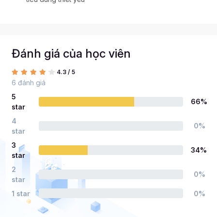
Đánh giá của học viên
4.3 / 5
6 đánh giá
5
66%
star
4
0%
star
3
34%
star
2
0%
star
1 star
0%