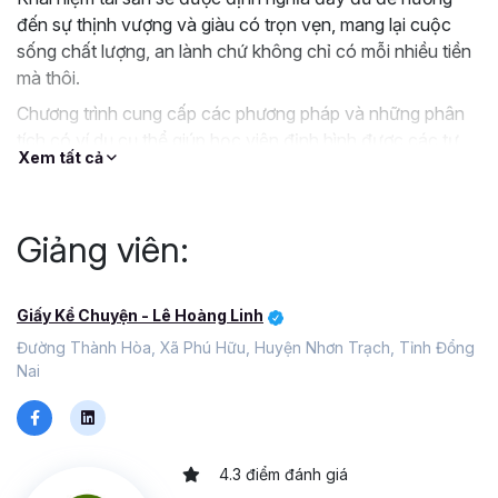
đến sự thịnh vượng và giàu có trọn vẹn, mang lại cuộc
sống chất lượng, an lành chứ không chỉ có mỗi nhiều tiền
mà thôi.
Chương trình cung cấp các phương pháp và những phân
tích có ví dụ cụ thể giúp học viên định hình được các tư
Xem tất cả
duy cần thiết trong đầu tư giúp tối ưu hóa kết quả đầu tư
và mang lại sự an tâm tài chính dài hạn.
Giảng viên:
Giấy Kể Chuyện - Lê Hoàng Linh
Đường Thành Hòa, Xã Phú Hữu, Huyện Nhơn Trạch, Tỉnh Đổng
Nai
4.3 điểm đánh giá