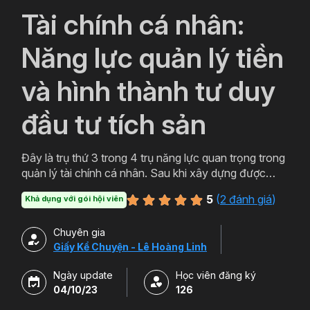
`
Tài chính cá nhân:
Năng lực quản lý tiền
và hình thành tư duy
đầu tư tích sản
Đây là trụ thứ 3 trong 4 trụ năng lực quan trọng trong
quản lý tài chính cá nhân. Sau khi xây dựng được
năng lực kiếm tiền và dùng tiền, phần hạt giống sẽ
5
(
2 đánh giá
)
Khả dụng với gói hội viên
được quản lý, đầu tư để phát triển. Nội dung đầu tư
hạt giống này sẽ được trình bày triệt để tại khóa học
Chuyên gia
này.
Giấy Kể Chuyện - Lê Hoàng Linh
Ngày update
Học viên đăng ký
04/10/23
126