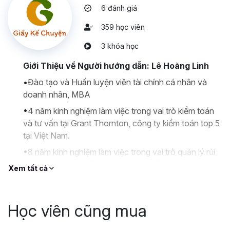
6 đánh giá
359 học viên
3 khóa học
Giới Thiệu về Người hướng dẫn: Lê Hoàng Linh
•
Đào tạo và Huấn luyện viên tài chính cá nhân và
doanh nhân, MBA
•
4 năm kinh nghiệm làm việc trong vai trò kiểm toán
và tư vấn tại Grant Thornton, công ty kiểm toán top 5
tại Việt Nam.
•
8 năm kinh nghiệm làm việc trong vai trò quản lý rủi
ro, hoạch định chiến lược và phát triển kinh doanh
Xem tất cả
Quỹ Mở tại Công ty Quản lý quỹ VinaCapital đến
tháng 10 năm 2022.
•
Có kinh nghiệm đầu tư vào các loại tài sản khác
Học viên cũng mua
nhau bao gồm Bất động sản và thị trường chứng