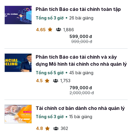
khoán
Phân tích Báo cáo tài chính toàn tập
Hiện tại Linh đang quản lý và điều hành các dự
án kinh doanh sau:
Tổng số 3 giờ
26 bài giảng
•
Người đào tạo và huấn luyện viên Tài chính cuộc đời
4.65
1,886
•
Nhà Phát triển tổ hợp giáo dục học tập sáng tạo
599,000 đ
999,000 đ
Giấy Kể Chuyện tại không gian vườn 2.500m2 ở
Đường Thành Hòa, Xã Phú Hữu, Tỉnh Đồng Nai
(Cách phà Cát Lái 3.5 km)
Phân tích Báo cáo tài chính và xây
dựng Mô hình tài chính cho nhà quản lý
•
Giám đốc Công ty Thương mại dịch vụ phân phối
Tổng số 5 giờ
45 bài giảng
hàng tiêu dùng thiết yếu
4.5
1,753
799,000 đ
2,000,000 đ
Tài chính cơ bản dành cho nhà quản lý
Tổng số 3 giờ
15 bài giảng
4.8
362