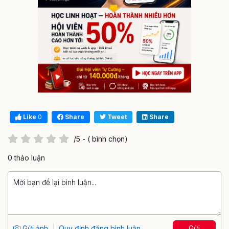
Like
0
Share
Tweet
Share
/5 - ( bình chọn)
0 thảo luận
Gửi ảnh
Quy định đăng bình luận
Gửi