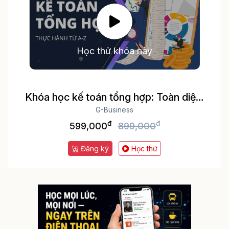
Học thử khóa này
Khóa học kế toán tổng hợp: Toàn diện,
thực tế Thực hành trên phần mềm kế
G-Business
đ
đ
toán MISA và Excel
599,000
899,000
Đăng ký
Học thử