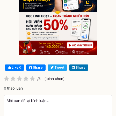
Like
0
Share
Tweet
Share
/5 - ( bình chọn)
0 thảo luận