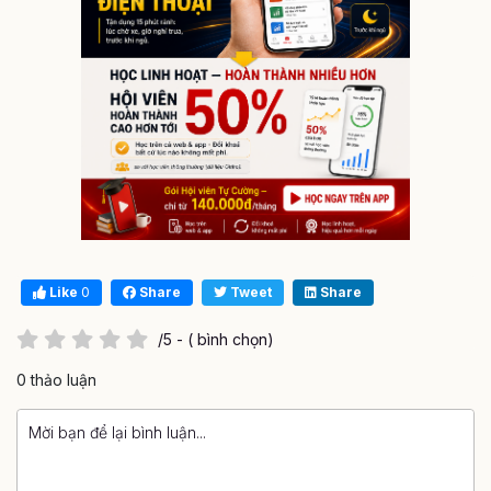
Like
0
Share
Tweet
Share
/5 - ( bình chọn)
0 thảo luận