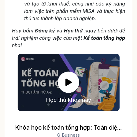
và tạo tờ khai thuế, cũng như các kỹ năng
làm việc trên phần mềm MISA và thực hiện
thủ tục thành lập doanh nghiệp.
Hãy bấm
Đăng ký
và
Học thử
ngay bên dưới để
trải nghiệm công việc của một
Kế toán tổng hợp
nha!
Học thử khóa này
Khóa học kế toán tổng hợp: Toàn diện,
thực tế Thực hành trên phần mềm kế
G-Business